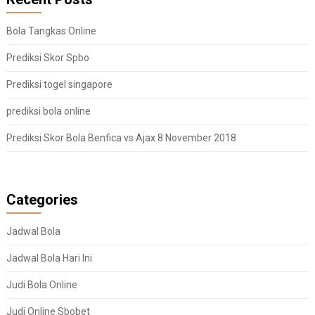
Bola Tangkas Online
Prediksi Skor Spbo
Prediksi togel singapore
prediksi bola online
Prediksi Skor Bola Benfica vs Ajax 8 November 2018
Categories
Jadwal Bola
Jadwal Bola Hari Ini
Judi Bola Online
Judi Online Sbobet