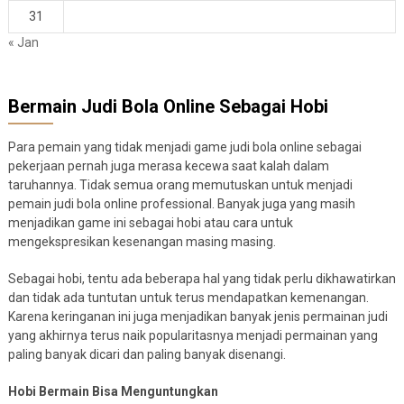
31
« Jan
Bermain Judi Bola Online Sebagai Hobi
Para pemain yang tidak menjadi game judi bola online sebagai
pekerjaan pernah juga merasa kecewa saat kalah dalam
taruhannya. Tidak semua orang memutuskan untuk menjadi
pemain judi bola online professional. Banyak juga yang masih
menjadikan game ini sebagai hobi atau cara untuk
mengekspresikan kesenangan masing masing.
Sebagai hobi, tentu ada beberapa hal yang tidak perlu dikhawatirkan
dan tidak ada tuntutan untuk terus mendapatkan kemenangan.
Karena keringanan ini juga menjadikan banyak jenis permainan judi
yang akhirnya terus naik popularitasnya menjadi permainan yang
paling banyak dicari dan paling banyak disenangi.
Hobi Bermain Bisa Menguntungkan