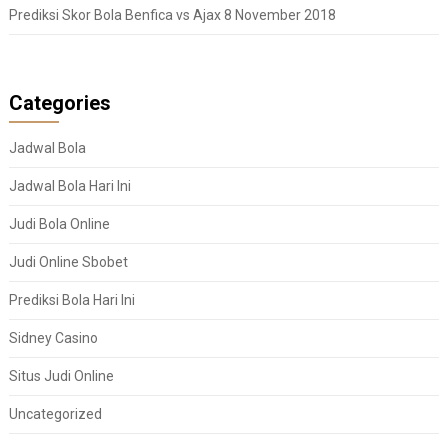
Prediksi Skor Bola Benfica vs Ajax 8 November 2018
Categories
Jadwal Bola
Jadwal Bola Hari Ini
Judi Bola Online
Judi Online Sbobet
Prediksi Bola Hari Ini
Sidney Casino
Situs Judi Online
Uncategorized