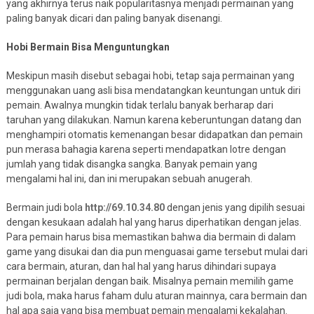
yang akhirnya terus naik popularitasnya menjadi permainan yang
paling banyak dicari dan paling banyak disenangi.
Hobi Bermain Bisa Menguntungkan
Meskipun masih disebut sebagai hobi, tetap saja permainan yang
menggunakan uang asli bisa mendatangkan keuntungan untuk diri
pemain. Awalnya mungkin tidak terlalu banyak berharap dari
taruhan yang dilakukan. Namun karena keberuntungan datang dan
menghampiri otomatis kemenangan besar didapatkan dan pemain
pun merasa bahagia karena seperti mendapatkan lotre dengan
jumlah yang tidak disangka sangka. Banyak pemain yang
mengalami hal ini, dan ini merupakan sebuah anugerah.
Bermain judi bola
http://69.10.34.80
dengan jenis yang dipilih sesuai
dengan kesukaan adalah hal yang harus diperhatikan dengan jelas.
Para pemain harus bisa memastikan bahwa dia bermain di dalam
game yang disukai dan dia pun menguasai game tersebut mulai dari
cara bermain, aturan, dan hal hal yang harus dihindari supaya
permainan berjalan dengan baik. Misalnya pemain memilih game
judi bola, maka harus faham dulu aturan mainnya, cara bermain dan
hal apa saja yang bisa membuat pemain mengalami kekalahan.