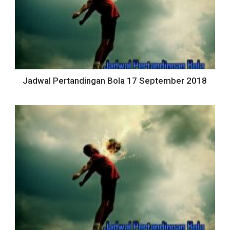
Jadwal Pertandingan Bola 17 September 2018