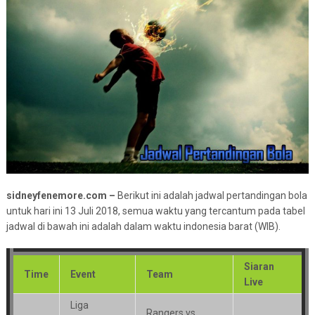
sidneyfenemore.com –
Berikut ini adalah jadwal pertandingan bola
untuk hari ini 13 Juli 2018, semua waktu yang tercantum pada tabel
jadwal di bawah ini adalah dalam waktu indonesia barat (WIB).
Siaran
Time
Event
Team
Live
Liga
Rangers vs