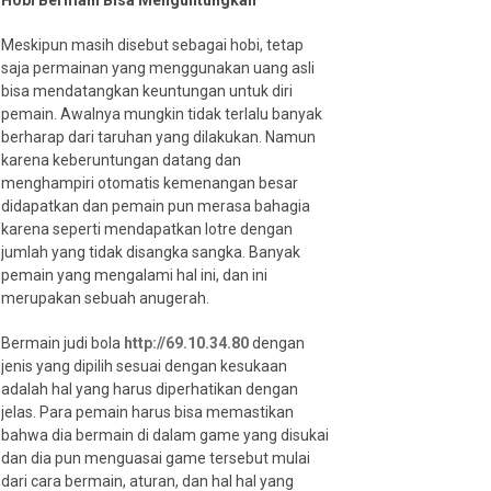
Hobi Bermain Bisa Menguntungkan
Meskipun masih disebut sebagai hobi, tetap
saja permainan yang menggunakan uang asli
bisa mendatangkan keuntungan untuk diri
pemain. Awalnya mungkin tidak terlalu banyak
berharap dari taruhan yang dilakukan. Namun
karena keberuntungan datang dan
menghampiri otomatis kemenangan besar
didapatkan dan pemain pun merasa bahagia
karena seperti mendapatkan lotre dengan
jumlah yang tidak disangka sangka. Banyak
pemain yang mengalami hal ini, dan ini
merupakan sebuah anugerah.
Bermain judi bola
http://69.10.34.80
dengan
jenis yang dipilih sesuai dengan kesukaan
adalah hal yang harus diperhatikan dengan
jelas. Para pemain harus bisa memastikan
bahwa dia bermain di dalam game yang disukai
dan dia pun menguasai game tersebut mulai
dari cara bermain, aturan, dan hal hal yang