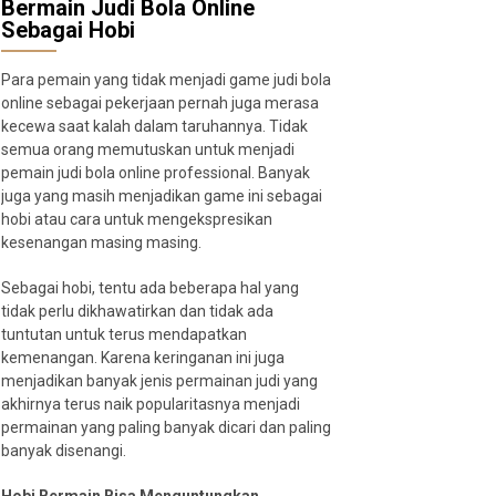
Bermain Judi Bola Online
Sebagai Hobi
Para pemain yang tidak menjadi game judi bola
online sebagai pekerjaan pernah juga merasa
kecewa saat kalah dalam taruhannya. Tidak
semua orang memutuskan untuk menjadi
pemain judi bola online professional. Banyak
juga yang masih menjadikan game ini sebagai
hobi atau cara untuk mengekspresikan
kesenangan masing masing.
Sebagai hobi, tentu ada beberapa hal yang
tidak perlu dikhawatirkan dan tidak ada
tuntutan untuk terus mendapatkan
kemenangan. Karena keringanan ini juga
menjadikan banyak jenis permainan judi yang
akhirnya terus naik popularitasnya menjadi
permainan yang paling banyak dicari dan paling
banyak disenangi.