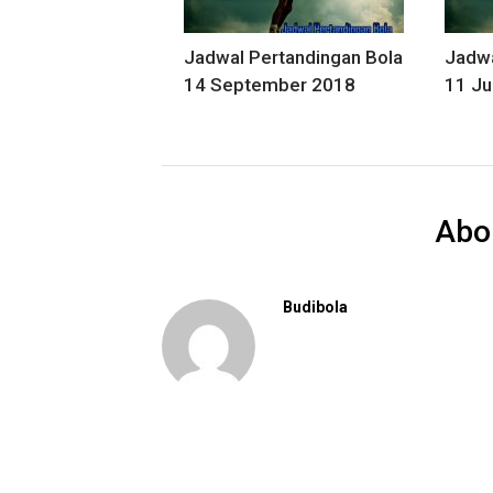
Jadwal Pertandingan Bola
Jadwa
14 September 2018
11 Ju
Abo
Budibola