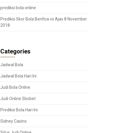
prediksi bola online
Prediksi Skor Bola Benfica vs Ajax 8 November
2018
Categories
Jadwal Bola
Jadwal Bola Hari Ini
Judi Bola Online
Judi Online Sbobet
Prediksi Bola Hari Ini
Sidney Casino
Situs Judi Online