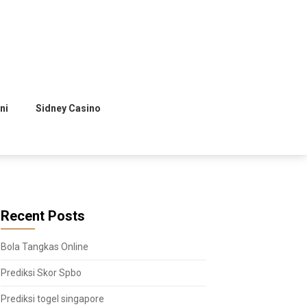
ni
Sidney Casino
Recent Posts
Bola Tangkas Online
Prediksi Skor Spbo
Prediksi togel singapore