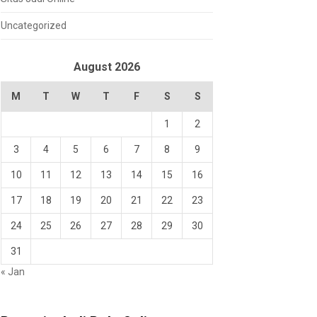
Uncategorized
August 2026
M
T
W
T
F
S
S
1
2
3
4
5
6
7
8
9
10
11
12
13
14
15
16
17
18
19
20
21
22
23
24
25
26
27
28
29
30
31
« Jan