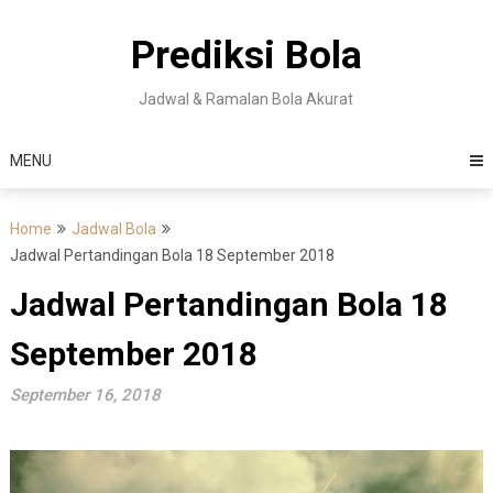
Skip
to
Prediksi Bola
content
Jadwal & Ramalan Bola Akurat
MENU
Home
Jadwal Bola
Jadwal Pertandingan Bola 18 September 2018
Jadwal Pertandingan Bola 18
September 2018
September 16, 2018