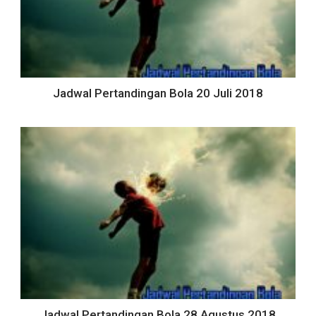
Jadwal Pertandingan Bola 20 Juli 2018
Jadwal Pertandingan Bola 28 Agustus 2018