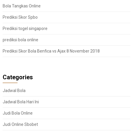
Bola Tangkas Online
Prediksi Skor Spbo
Prediksi togel singapore
prediksi bola online
Prediksi Skor Bola Benfica vs Ajax 8 November 2018
Categories
Jadwal Bola
Jadwal Bola Hari Ini
Judi Bola Online
Judi Online Sbobet