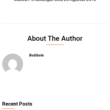
About The Author
Budibola
Recent Posts