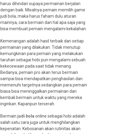
harus dihindari supaya permainan berjalan
dengan baik. Misalnya pemain memilih game
judi bola, maka harus faham dulu aturan
mainnya, cara bermain dan hal apa saja yang
bisa membuat pemain mengalami kekalahan.
Kemenangan adalah hasil terbaik dari setiap
permainan yang dilakukan. Tidak menutup
kemungkinan para pemain yang melakukan
taruhan sebagai hobi pun mengalami sebuah
kekecewaan pada saat tidak menang.
Bedanya, pemain pro akan terus bermain
sampai bisa mendapatkan penghasilan dan
memenuhi targetnya sedangkan para pemain
biasa bisa meninggalkan permainan dan
kembali bermain untuk waktu yang mereka
inginkan. Kapanpun terserah.
Bermain
judi bola
online sebagai hobi adalah
salah satu cara juga untuk menghilangkan
kepenatan. Kebosanan akan rutinitas akan