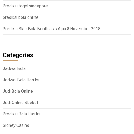
Prediksi togel singapore
prediksi bola online
Prediksi Skor Bola Benfica vs Ajax 8 November 2018
Categories
Jadwal Bola
Jadwal Bola Hari Ini
Judi Bola Online
Judi Online Sbobet
Prediksi Bola Hari Ini
Sidney Casino