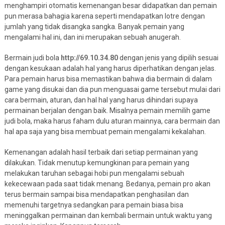
menghampiri otomatis kemenangan besar didapatkan dan pemain
pun merasa bahagia karena seperti mendapatkan lotre dengan
jumlah yang tidak disangka sangka. Banyak pemain yang
mengalami hal ini, dan ini merupakan sebuah anugerah.
Bermain judi bola
http://69.10.34.80
dengan jenis yang dipilih sesuai
dengan kesukaan adalah hal yang harus diperhatikan dengan jelas.
Para pemain harus bisa memastikan bahwa dia bermain di dalam
game yang disukai dan dia pun menguasai game tersebut mulai dari
cara bermain, aturan, dan hal hal yang harus dihindari supaya
permainan berjalan dengan baik. Misalnya pemain memilih game
judi bola, maka harus faham dulu aturan mainnya, cara bermain dan
hal apa saja yang bisa membuat pemain mengalami kekalahan.
Kemenangan adalah hasil terbaik dari setiap permainan yang
dilakukan. Tidak menutup kemungkinan para pemain yang
melakukan taruhan sebagai hobi pun mengalami sebuah
kekecewaan pada saat tidak menang. Bedanya, pemain pro akan
terus bermain sampai bisa mendapatkan penghasilan dan
memenuhi targetnya sedangkan para pemain biasa bisa
meninggalkan permainan dan kembali bermain untuk waktu yang