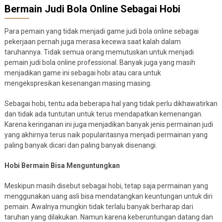
Bermain Judi Bola Online Sebagai Hobi
Para pemain yang tidak menjadi game judi bola online sebagai
pekerjaan pernah juga merasa kecewa saat kalah dalam
taruhannya. Tidak semua orang memutuskan untuk menjadi
pemain judi bola online professional. Banyak juga yang masih
menjadikan game ini sebagai hobi atau cara untuk
mengekspresikan kesenangan masing masing.
Sebagai hobi, tentu ada beberapa hal yang tidak perlu dikhawatirkan
dan tidak ada tuntutan untuk terus mendapatkan kemenangan.
Karena keringanan ini juga menjadikan banyak jenis permainan judi
yang akhirnya terus naik popularitasnya menjadi permainan yang
paling banyak dicari dan paling banyak disenangi.
Hobi Bermain Bisa Menguntungkan
Meskipun masih disebut sebagai hobi, tetap saja permainan yang
menggunakan uang asli bisa mendatangkan keuntungan untuk diri
pemain. Awalnya mungkin tidak terlalu banyak berharap dari
taruhan yang dilakukan. Namun karena keberuntungan datang dan