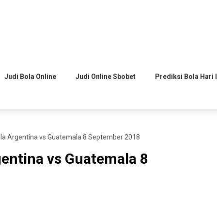
Judi Bola Online
Judi Online Sbobet
Prediksi Bola Hari I
ola Argentina vs Guatemala 8 September 2018
gentina vs Guatemala 8