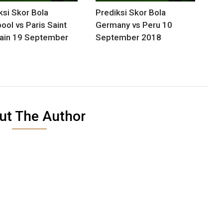
ksi Skor Bola
Prediksi Skor Bola
pool vs Paris Saint
Germany vs Peru 10
ain 19 September
September 2018
ut The Author