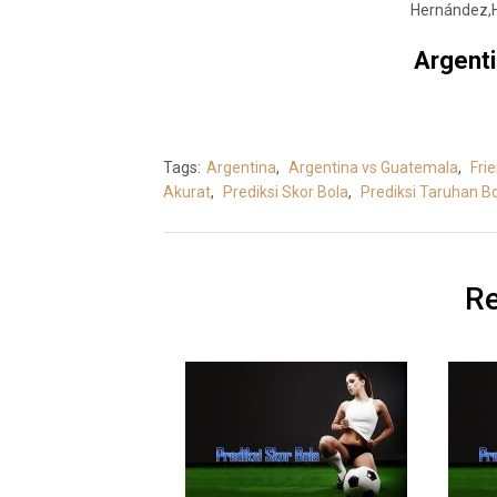
Hernández,He
Argent
Tags:
Argentina
,
Argentina vs Guatemala
,
Fri
Akurat
,
Prediksi Skor Bola
,
Prediksi Taruhan B
Re