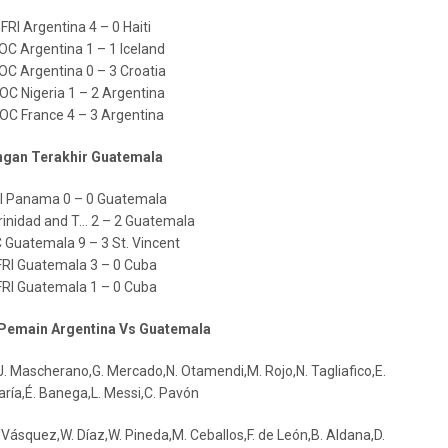
FRI Argentina 4 – 0 Haiti
C Argentina 1 – 1 Iceland
C Argentina 0 – 3 Croatia
C Nigeria 1 – 2 Argentina
C France 4 – 3 Argentina
ngan Terakhir Guatemala
I Panama 0 – 0 Guatemala
inidad and T… 2 – 2 Guatemala
Guatemala 9 – 3 St. Vincent
RI Guatemala 3 – 0 Cuba
RI Guatemala 1 – 0 Cuba
 Pemain Argentina Vs Guatemala
,J. Mascherano,G. Mercado,N. Otamendi,M. Rojo,N. Tagliafico,E.
ría,É. Banega,L. Messi,C. Pavón
. Vásquez,W. Díaz,W. Pineda,M. Ceballos,F. de León,B. Aldana,D.