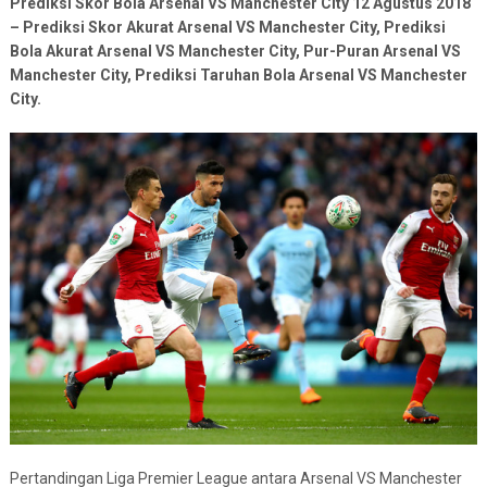
Prediksi Skor Bola Arsenal VS Manchester City 12 Agustus 2018
– Prediksi Skor Akurat Arsenal VS Manchester City, Prediksi
Bola Akurat Arsenal VS Manchester City, Pur-Puran Arsenal VS
Manchester City, Prediksi Taruhan Bola Arsenal VS Manchester
City.
Pertandingan Liga Premier League antara Arsenal VS Manchester