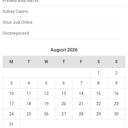
Prediksi Bola Hari Ini
Sidney Casino
Situs Judi Online
Uncategorized
August 2026
M
T
W
T
F
S
S
1
2
3
4
5
6
7
8
9
10
11
12
13
14
15
16
17
18
19
20
21
22
23
24
25
26
27
28
29
30
31