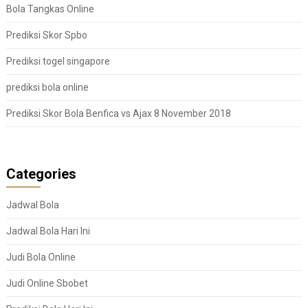
Bola Tangkas Online
Prediksi Skor Spbo
Prediksi togel singapore
prediksi bola online
Prediksi Skor Bola Benfica vs Ajax 8 November 2018
Categories
Jadwal Bola
Jadwal Bola Hari Ini
Judi Bola Online
Judi Online Sbobet