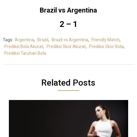
Brazil vs Argentina
2 – 1
Tags:
Argentina
,
Brazil
,
Brazil vs Argentina
,
Friendly Match
,
Prediksi Bola Akurat
,
Prediksi Skor Akurat
,
Prediksi Skor Bola
,
Prediksi Taruhan Bola
Related Posts