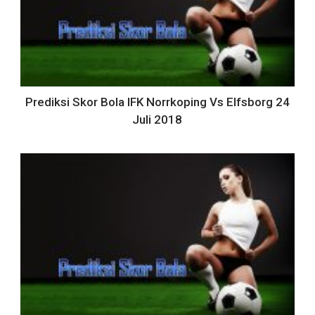
Prediksi Skor Bola IFK Norrkoping Vs Elfsborg 24
Juli 2018