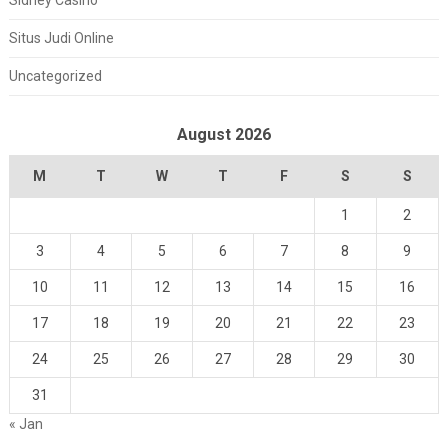
Sidney Casino
Situs Judi Online
Uncategorized
August 2026
M
T
W
T
F
S
S
1
2
3
4
5
6
7
8
9
10
11
12
13
14
15
16
17
18
19
20
21
22
23
24
25
26
27
28
29
30
31
« Jan