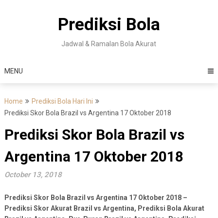
Skip
to
Prediksi Bola
content
Jadwal & Ramalan Bola Akurat
MENU
Home
Prediksi Bola Hari Ini
Prediksi Skor Bola Brazil vs Argentina 17 Oktober 2018
Prediksi Skor Bola Brazil vs
Argentina 17 Oktober 2018
October 13, 2018
Prediksi Skor Bola Brazil vs Argentina 17 Oktober 2018 –
Prediksi Skor Akurat Brazil vs Argentina
, Prediksi Bola Akurat