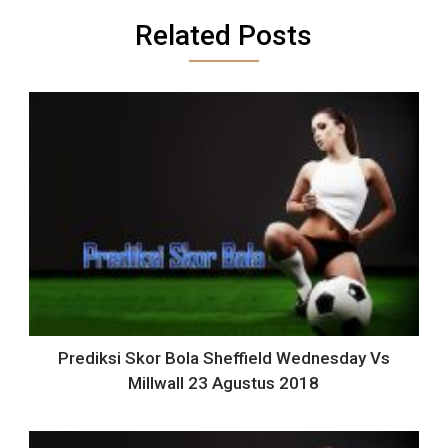
Related Posts
Prediksi Skor Bola Sheffield Wednesday Vs
Millwall 23 Agustus 2018