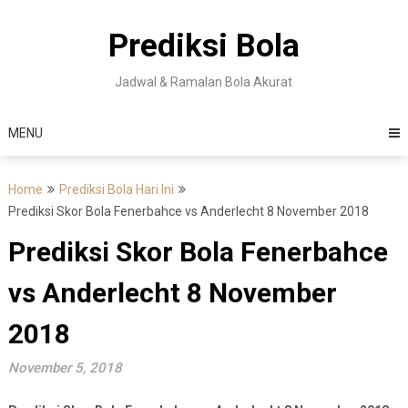
Skip
to
Prediksi Bola
content
Jadwal & Ramalan Bola Akurat
MENU
Home
Prediksi Bola Hari Ini
Prediksi Skor Bola Fenerbahce vs Anderlecht 8 November 2018
Prediksi Skor Bola Fenerbahce
vs Anderlecht 8 November
2018
November 5, 2018