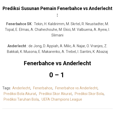
Prediksi Susunan Pemain Fenerbahce vs Anderlecht
:
Fenerbahce SK
: Tekin, H. Kaldirimm, M. Skrtel, R. Neustadter, M.
Topal, E. Elmas, A. Chahechouhe, M. Ekici, M. Valbuena, A. Ayew, I.
Slimani
Anderlecht
: de Jong, D. Appiah, A. Milic, A. Najar, O. Vranjes, Z.
Bakkali, K. Musona, E. Makarenko, A. Trebel, I. Santini, K. Abazaj
Fenerbahce vs Anderlecht
0 – 1
Tags:
Anderlecht
,
Fenerbahce
,
Fenerbahce vs Anderlecht
,
Prediksi Bola Akurat
,
Prediksi Skor Akurat
,
Prediksi Skor Bola
,
Prediksi Taruhan Bola
,
UEFA Champions League