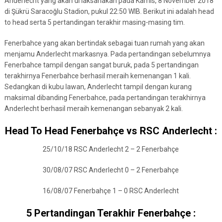
Anderlecht yang akan di laksanakan pada Kamis, 8 November 2018
di Şükrü Saracoğlu Stadion, pukul 22:50 WIB. Berikut ini adalah head
to head serta 5 pertandingan terakhir masing-masing tim.
Fenerbahce yang akan bertindak sebagai tuan rumah yang akan
menjamu Anderlecht markasnya. Pada pertandingan sebelumnya
Fenerbahce tampil dengan sangat buruk, pada 5 pertandingan
terakhirnya Fenerbahce berhasil meraih kemenangan 1 kali.
Sedangkan di kubu lawan, Anderlecht tampil dengan kurang
maksimal dibanding Fenerbahce, pada pertandingan terakhirnya
Anderlecht berhasil meraih kemenangan sebanyak 2 kali.
Head To Head Fenerbahçe vs RSC Anderlecht :
25/10/18 RSC Anderlecht 2 – 2 Fenerbahçe
30/08/07 RSC Anderlecht 0 – 2 Fenerbahçe
16/08/07 Fenerbahçe 1 – 0 RSC Anderlecht
5 Pertandingan Terakhir Fenerbahçe :