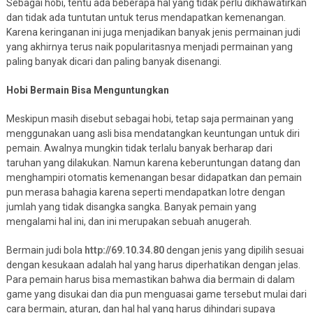
Sebagai hobi, tentu ada beberapa hal yang tidak perlu dikhawatirkan
dan tidak ada tuntutan untuk terus mendapatkan kemenangan.
Karena keringanan ini juga menjadikan banyak jenis permainan judi
yang akhirnya terus naik popularitasnya menjadi permainan yang
paling banyak dicari dan paling banyak disenangi.
Hobi Bermain Bisa Menguntungkan
Meskipun masih disebut sebagai hobi, tetap saja permainan yang
menggunakan uang asli bisa mendatangkan keuntungan untuk diri
pemain. Awalnya mungkin tidak terlalu banyak berharap dari
taruhan yang dilakukan. Namun karena keberuntungan datang dan
menghampiri otomatis kemenangan besar didapatkan dan pemain
pun merasa bahagia karena seperti mendapatkan lotre dengan
jumlah yang tidak disangka sangka. Banyak pemain yang
mengalami hal ini, dan ini merupakan sebuah anugerah.
Bermain judi bola
http://69.10.34.80
dengan jenis yang dipilih sesuai
dengan kesukaan adalah hal yang harus diperhatikan dengan jelas.
Para pemain harus bisa memastikan bahwa dia bermain di dalam
game yang disukai dan dia pun menguasai game tersebut mulai dari
cara bermain, aturan, dan hal hal yang harus dihindari supaya