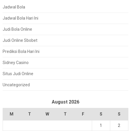
Jadwal Bola
Jadwal Bola Hari Ini
Judi Bola Online
Judi Online Sbobet
Prediksi Bola Hari Ini
Sidney Casino
Situs Judi Online
Uncategorized
August 2026
M
T
W
T
F
S
S
1
2