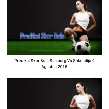
Prediksi Skor Bola Salzburg Vs Shkendija 9
Agustus 2018