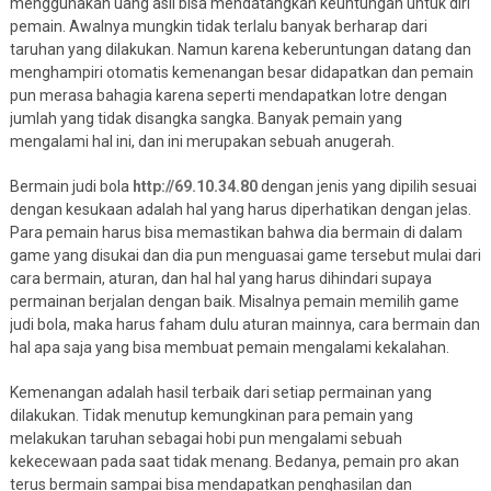
menggunakan uang asli bisa mendatangkan keuntungan untuk diri
pemain. Awalnya mungkin tidak terlalu banyak berharap dari
taruhan yang dilakukan. Namun karena keberuntungan datang dan
menghampiri otomatis kemenangan besar didapatkan dan pemain
pun merasa bahagia karena seperti mendapatkan lotre dengan
jumlah yang tidak disangka sangka. Banyak pemain yang
mengalami hal ini, dan ini merupakan sebuah anugerah.
Bermain judi bola
http://69.10.34.80
dengan jenis yang dipilih sesuai
dengan kesukaan adalah hal yang harus diperhatikan dengan jelas.
Para pemain harus bisa memastikan bahwa dia bermain di dalam
game yang disukai dan dia pun menguasai game tersebut mulai dari
cara bermain, aturan, dan hal hal yang harus dihindari supaya
permainan berjalan dengan baik. Misalnya pemain memilih game
judi bola, maka harus faham dulu aturan mainnya, cara bermain dan
hal apa saja yang bisa membuat pemain mengalami kekalahan.
Kemenangan adalah hasil terbaik dari setiap permainan yang
dilakukan. Tidak menutup kemungkinan para pemain yang
melakukan taruhan sebagai hobi pun mengalami sebuah
kekecewaan pada saat tidak menang. Bedanya, pemain pro akan
terus bermain sampai bisa mendapatkan penghasilan dan