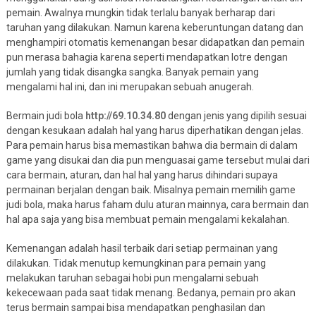
pemain. Awalnya mungkin tidak terlalu banyak berharap dari
taruhan yang dilakukan. Namun karena keberuntungan datang dan
menghampiri otomatis kemenangan besar didapatkan dan pemain
pun merasa bahagia karena seperti mendapatkan lotre dengan
jumlah yang tidak disangka sangka. Banyak pemain yang
mengalami hal ini, dan ini merupakan sebuah anugerah.
Bermain judi bola
http://69.10.34.80
dengan jenis yang dipilih sesuai
dengan kesukaan adalah hal yang harus diperhatikan dengan jelas.
Para pemain harus bisa memastikan bahwa dia bermain di dalam
game yang disukai dan dia pun menguasai game tersebut mulai dari
cara bermain, aturan, dan hal hal yang harus dihindari supaya
permainan berjalan dengan baik. Misalnya pemain memilih game
judi bola, maka harus faham dulu aturan mainnya, cara bermain dan
hal apa saja yang bisa membuat pemain mengalami kekalahan.
Kemenangan adalah hasil terbaik dari setiap permainan yang
dilakukan. Tidak menutup kemungkinan para pemain yang
melakukan taruhan sebagai hobi pun mengalami sebuah
kekecewaan pada saat tidak menang. Bedanya, pemain pro akan
terus bermain sampai bisa mendapatkan penghasilan dan