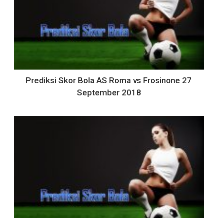
Prediksi Skor Bola AS Roma vs Frosinone 27
September 2018