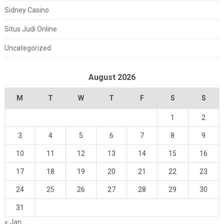
Sidney Casino
Situs Judi Online
Uncategorized
August 2026
M
T
W
T
F
S
S
1
2
3
4
5
6
7
8
9
10
11
12
13
14
15
16
17
18
19
20
21
22
23
24
25
26
27
28
29
30
31
« Jan