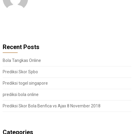
Recent Posts
Bola Tangkas Online
Prediksi Skor Spbo
Prediksi togel singapore
prediksi bola online
Prediksi Skor Bola Benfica vs Ajax 8 November 2018
Categories