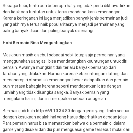
Sebagai hobi, tentu ada beberapa hal yang tidak perlu dikhawatirkan
dan tidak ada tuntutan untuk terus mendapatkan kemenangan.
Karena keringanan ini juga menjadikan banyak jenis permainan judi
yang akhirnya terus naik popularitasnya menjadi permainan yang
paling banyak dicari dan paling banyak disenangi.
Hobi Bermain Bisa Menguntungkan
Meskipun masih disebut sebagai hobi, tetap saja permainan yang
menggunakan uang asli bisa mendatangkan keuntungan untuk diri
pemain. Awalnya mungkin tidak terlalu banyak berharap dari
taruhan yang dilakukan. Namun karena keberuntungan datang dan
menghampiri otomatis kemenangan besar didapatkan dan pemain
pun merasa bahagia karena seperti mendapatkan lotre dengan
jumlah yang tidak disangka sangka. Banyak pemain yang
mengalami hal ini, dan ini merupakan sebuah anugerah.
Bermain judi bola
http://69.10.34.80
dengan jenis yang dipilih sesuai
dengan kesukaan adalah hal yang harus diperhatikan dengan jelas.
Para pemain harus bisa memastikan bahwa dia bermain di dalam
game yang disukai dan dia pun menguasai game tersebut mulai dari