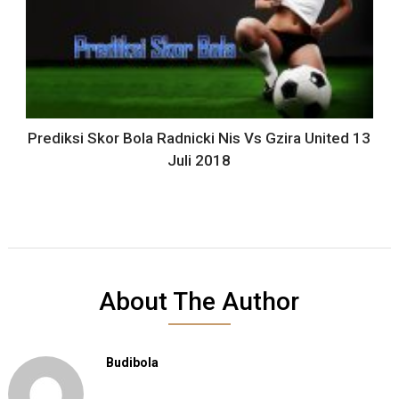
Prediksi Skor Bola Radnicki Nis Vs Gzira United 13
Juli 2018
About The Author
Budibola