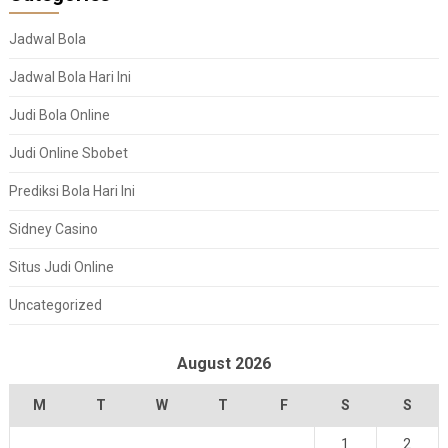
Jadwal Bola
Jadwal Bola Hari Ini
Judi Bola Online
Judi Online Sbobet
Prediksi Bola Hari Ini
Sidney Casino
Situs Judi Online
Uncategorized
August 2026
M
T
W
T
F
S
S
1
2