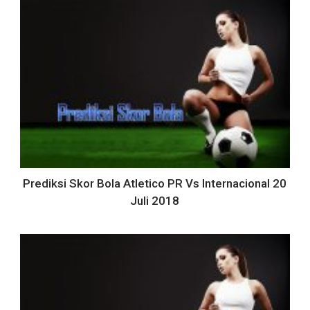
Prediksi Skor Bola Atletico PR Vs Internacional 20
Juli 2018