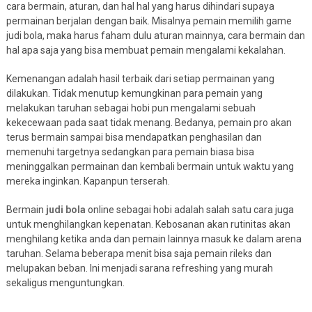
cara bermain, aturan, dan hal hal yang harus dihindari supaya
permainan berjalan dengan baik. Misalnya pemain memilih game
judi bola, maka harus faham dulu aturan mainnya, cara bermain dan
hal apa saja yang bisa membuat pemain mengalami kekalahan.
Kemenangan adalah hasil terbaik dari setiap permainan yang
dilakukan. Tidak menutup kemungkinan para pemain yang
melakukan taruhan sebagai hobi pun mengalami sebuah
kekecewaan pada saat tidak menang. Bedanya, pemain pro akan
terus bermain sampai bisa mendapatkan penghasilan dan
memenuhi targetnya sedangkan para pemain biasa bisa
meninggalkan permainan dan kembali bermain untuk waktu yang
mereka inginkan. Kapanpun terserah.
Bermain
judi bola
online sebagai hobi adalah salah satu cara juga
untuk menghilangkan kepenatan. Kebosanan akan rutinitas akan
menghilang ketika anda dan pemain lainnya masuk ke dalam arena
taruhan. Selama beberapa menit bisa saja pemain rileks dan
melupakan beban. Ini menjadi sarana refreshing yang murah
sekaligus menguntungkan.