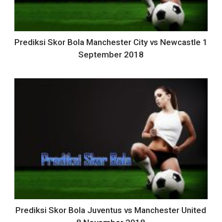
Prediksi Skor Bola Manchester City vs Newcastle 1
September 2018
Prediksi Skor Bola Juventus vs Manchester United