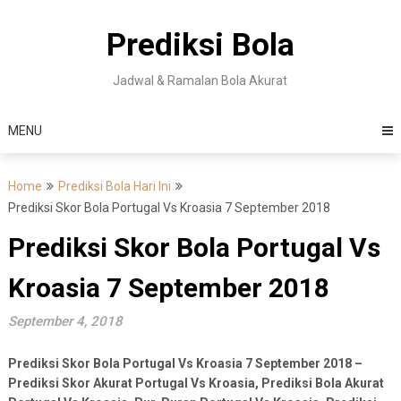
Skip
to
Prediksi Bola
content
Jadwal & Ramalan Bola Akurat
MENU
Home
Prediksi Bola Hari Ini
Prediksi Skor Bola Portugal Vs Kroasia 7 September 2018
Prediksi Skor Bola Portugal Vs
Kroasia 7 September 2018
September 4, 2018
Prediksi Skor Bola Portugal Vs Kroasia 7 September 2018 –
Prediksi Skor Akurat Portugal Vs Kroasia, Prediksi Bola Akurat