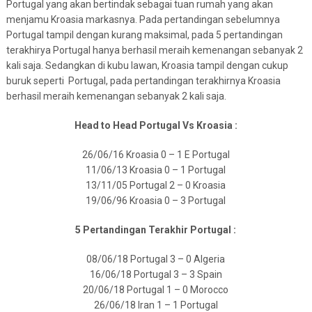
Portugal yang akan bertindak sebagai tuan rumah yang akan
menjamu Kroasia markasnya. Pada pertandingan sebelumnya
Portugal tampil dengan kurang maksimal, pada 5 pertandingan
terakhirya Portugal hanya berhasil meraih kemenangan sebanyak 2
kali saja. Sedangkan di kubu lawan, Kroasia tampil dengan cukup
buruk seperti Portugal, pada pertandingan terakhirnya Kroasia
berhasil meraih kemenangan sebanyak 2 kali saja.
Head to Head Portugal Vs Kroasia :
26/06/16 Kroasia 0 – 1 E Portugal
11/06/13 Kroasia 0 – 1 Portugal
13/11/05 Portugal 2 – 0 Kroasia
19/06/96 Kroasia 0 – 3 Portugal
5 Pertandingan Terakhir Portugal :
08/06/18 Portugal 3 – 0 Algeria
16/06/18 Portugal 3 – 3 Spain
20/06/18 Portugal 1 – 0 Morocco
26/06/18 Iran 1 – 1 Portugal