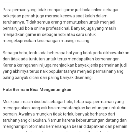
Para pemain yang tidak menjadi game judi bola online sebagai
pekerjaan pernah juga merasa kecewa saat kalah dalam
taruhannya. Tidak semua orang memutuskan untuk menjadi
pemain judi bola online professional. Banyak juga yang masih
menjadikan game ini sebagai hobi atau cara untuk
mengekspresikan kesenangan masing masing.
Sebagai hobi, tentu ada beberapa hal yang tidak perlu dikhawatirkan
dan tidak ada tuntutan untuk terus mendapatkan kemenangan.
Karena keringanan ini juga menjadikan banyak jenis permainan judi
yang akhirnya terus naik popularitasnya menjadi permainan yang
paling banyak dicari dan paling banyak disenangi.
Hobi Bermain Bisa Menguntungkan
Meskipun masih disebut sebagai hobi, tetap saja permainan yang
menggunakan uang asli bisa mendatangkan keuntungan untuk diri
pemain. Awalnya mungkin tidak terlalu banyak berharap dari
taruhan yang dilakukan. Namun karena keberuntungan datang dan
menghampiri otomatis kemenangan besar didapatkan dan pemain