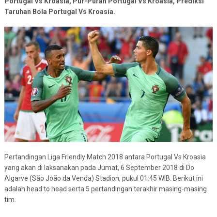
Portugal Vs Kroasia, Pur-Puran Portugal Vs Kroasia, Prediksi
Taruhan Bola Portugal Vs Kroasia.
Pertandingan Liga Friendly Match 2018 antara Portugal Vs Kroasia
yang akan di laksanakan pada Jumat, 6 September 2018 di Do
Algarve (São João da Venda) Stadion, pukul 01:45 WIB. Berikut ini
adalah head to head serta 5 pertandingan terakhir masing-masing
tim.