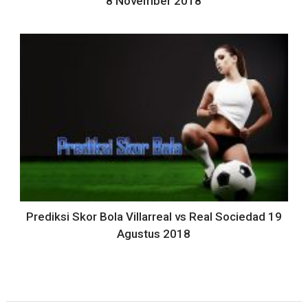
8 November 2018
Prediksi Skor Bola Villarreal vs Real Sociedad 19
Agustus 2018