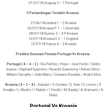
01/07/18 Uruguay 2 – 1 Portugal
5 Pertandingan Terakhir Kroasia :
27/06/18 Iceland 1 – 2 Kroasia
02/07/18 Kroasia P 1 – 1 Denmark
08/07/18 Russia 2 – 2 P Kroasia
12/07/18 Kroasia E 2 – 1 England
15/07/18 France 4 – 2 Kroasia
Prediksi Susunan Pemain Portugal Vs Kroasia :
Portugal ( 4 – 4 – 2 ) :
Rui Patrício / Pepe / José Fonte / Cédric
Soares / Raphaël Guerreiro / Ricardo Quaresma / Adrien Silva /
William Carvalho / João Mário / Cristiano Ronaldo / André Silva
Kroasia ( 4 – 2 – 4 ) :
Subašić / V. Ćorluka / D. Vida / D. Lovren / Š.
Vrsaljko / L. Modrić / I. Rakitić / I. Perišić / M. Badelj / A. Kramarić / A.
Rebić
Portugal Vs Kroasia