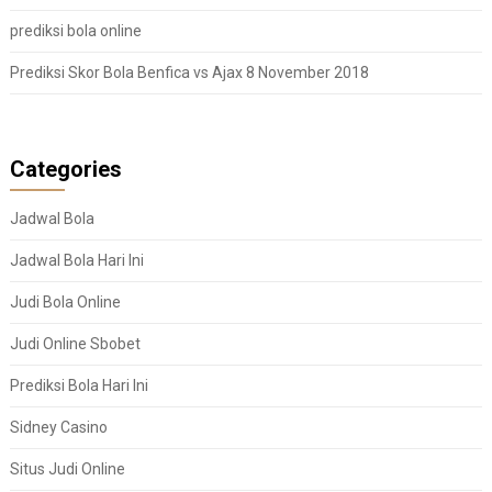
prediksi bola online
Prediksi Skor Bola Benfica vs Ajax 8 November 2018
Categories
Jadwal Bola
Jadwal Bola Hari Ini
Judi Bola Online
Judi Online Sbobet
Prediksi Bola Hari Ini
Sidney Casino
Situs Judi Online