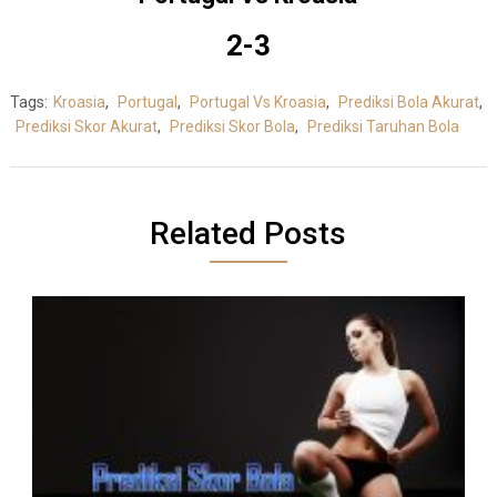
2-3
Tags:
Kroasia
,
Portugal
,
Portugal Vs Kroasia
,
Prediksi Bola Akurat
,
Prediksi Skor Akurat
,
Prediksi Skor Bola
,
Prediksi Taruhan Bola
Related Posts