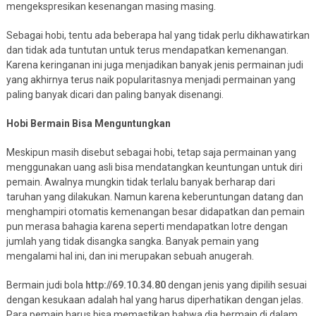
mengekspresikan kesenangan masing masing.
Sebagai hobi, tentu ada beberapa hal yang tidak perlu dikhawatirkan
dan tidak ada tuntutan untuk terus mendapatkan kemenangan.
Karena keringanan ini juga menjadikan banyak jenis permainan judi
yang akhirnya terus naik popularitasnya menjadi permainan yang
paling banyak dicari dan paling banyak disenangi.
Hobi Bermain Bisa Menguntungkan
Meskipun masih disebut sebagai hobi, tetap saja permainan yang
menggunakan uang asli bisa mendatangkan keuntungan untuk diri
pemain. Awalnya mungkin tidak terlalu banyak berharap dari
taruhan yang dilakukan. Namun karena keberuntungan datang dan
menghampiri otomatis kemenangan besar didapatkan dan pemain
pun merasa bahagia karena seperti mendapatkan lotre dengan
jumlah yang tidak disangka sangka. Banyak pemain yang
mengalami hal ini, dan ini merupakan sebuah anugerah.
Bermain judi bola
http://69.10.34.80
dengan jenis yang dipilih sesuai
dengan kesukaan adalah hal yang harus diperhatikan dengan jelas.
Para pemain harus bisa memastikan bahwa dia bermain di dalam