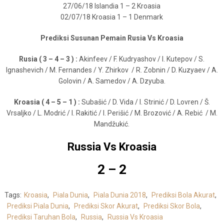
27/06/18 Islandia 1 – 2 Kroasia
02/07/18 Kroasia 1 – 1 Denmark
Prediksi Susunan Pemain Rusia Vs Kroasia
Rusia ( 3 – 4 – 3 ) :
Akinfeev / F. Kudryashov / I. Kutepov / S.
Ignashevich / M. Fernandes / Y. Zhirkov / R. Zobnin / D. Kuzyaev / A.
Golovin / A. Samedov / A. Dzyuba.
Kroasia ( 4 – 5 – 1 ) :
Subašić / D. Vida / I. Strinić / D. Lovren / Š.
Vrsaljko / L. Modrić / I. Rakitić / I. Perišić / M. Brozović / A. Rebić / M.
Mandžukić.
Russia Vs Kroasia
2 – 2
Tags:
Kroasia
,
Piala Dunia
,
Piala Dunia 2018
,
Prediksi Bola Akurat
,
Prediksi Piala Dunia
,
Prediksi Skor Akurat
,
Prediksi Skor Bola
,
Prediksi Taruhan Bola
,
Russia
,
Russia Vs Kroasia