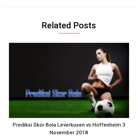
Related Posts
Prediksi Skor Bola Leverkusen vs Hoffenheim 3
November 2018