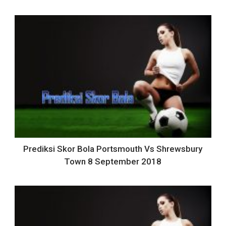
Prediksi Skor Bola Portsmouth Vs Shrewsbury
Town 8 September 2018