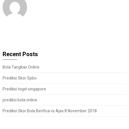
Recent Posts
Bola Tangkas Online
Prediksi Skor Spbo
Prediksi togel singapore
prediksi bola online
Prediksi Skor Bola Benfica vs Ajax 8 November 2018