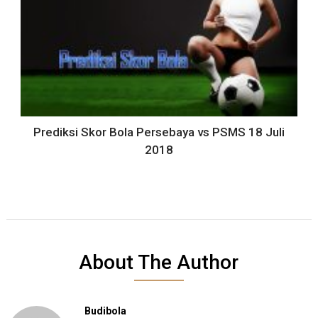
Prediksi Skor Bola Persebaya vs PSMS 18 Juli
2018
About The Author
Budibola