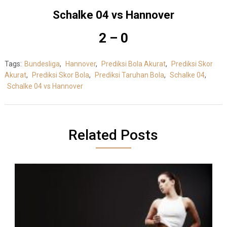
Schalke 04 vs Hannover
2 – 0
Tags:
Bundesliga
,
Hannover
,
Prediksi Bola Akurat
,
Prediksi Skor
Akurat
,
Prediksi Skor Bola
,
Prediksi Taruhan Bola
,
Schalke 04
,
Schalke 04 vs Hannover
Related Posts