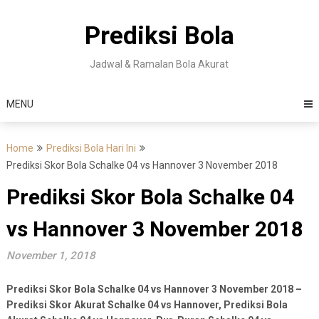
Skip
to
Prediksi Bola
content
Jadwal & Ramalan Bola Akurat
MENU
Home
Prediksi Bola Hari Ini
Prediksi Skor Bola Schalke 04 vs Hannover 3 November 2018
Prediksi Skor Bola Schalke 04
vs Hannover 3 November 2018
November 1, 2018
Prediksi Skor Bola Schalke 04 vs Hannover 3 November 2018 –
Prediksi Skor Akurat Schalke 04 vs Hannover
, Prediksi Bola