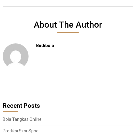
About The Author
Budibola
Recent Posts
Bola Tangkas Online
Prediksi Skor Spbo