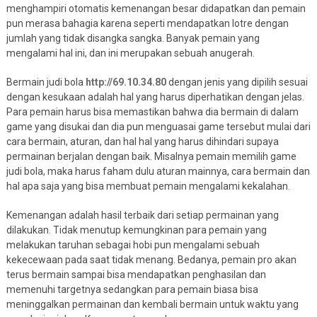
menghampiri otomatis kemenangan besar didapatkan dan pemain
pun merasa bahagia karena seperti mendapatkan lotre dengan
jumlah yang tidak disangka sangka. Banyak pemain yang
mengalami hal ini, dan ini merupakan sebuah anugerah.
Bermain judi bola
http://69.10.34.80
dengan jenis yang dipilih sesuai
dengan kesukaan adalah hal yang harus diperhatikan dengan jelas.
Para pemain harus bisa memastikan bahwa dia bermain di dalam
game yang disukai dan dia pun menguasai game tersebut mulai dari
cara bermain, aturan, dan hal hal yang harus dihindari supaya
permainan berjalan dengan baik. Misalnya pemain memilih game
judi bola, maka harus faham dulu aturan mainnya, cara bermain dan
hal apa saja yang bisa membuat pemain mengalami kekalahan.
Kemenangan adalah hasil terbaik dari setiap permainan yang
dilakukan. Tidak menutup kemungkinan para pemain yang
melakukan taruhan sebagai hobi pun mengalami sebuah
kekecewaan pada saat tidak menang. Bedanya, pemain pro akan
terus bermain sampai bisa mendapatkan penghasilan dan
memenuhi targetnya sedangkan para pemain biasa bisa
meninggalkan permainan dan kembali bermain untuk waktu yang