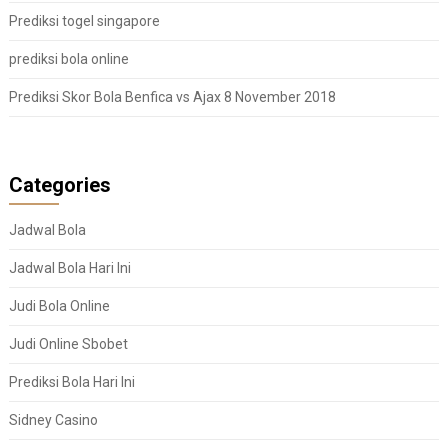
Prediksi togel singapore
prediksi bola online
Prediksi Skor Bola Benfica vs Ajax 8 November 2018
Categories
Jadwal Bola
Jadwal Bola Hari Ini
Judi Bola Online
Judi Online Sbobet
Prediksi Bola Hari Ini
Sidney Casino