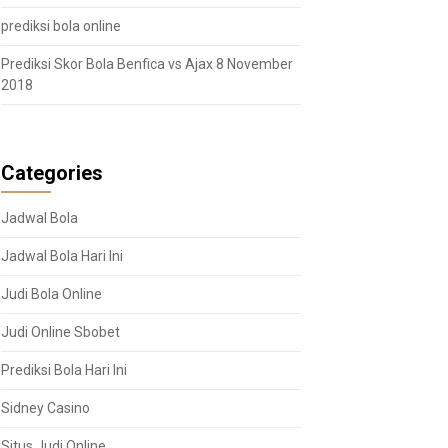
prediksi bola online
Prediksi Skor Bola Benfica vs Ajax 8 November
2018
Categories
Jadwal Bola
Jadwal Bola Hari Ini
Judi Bola Online
Judi Online Sbobet
Prediksi Bola Hari Ini
Sidney Casino
Situs Judi Online