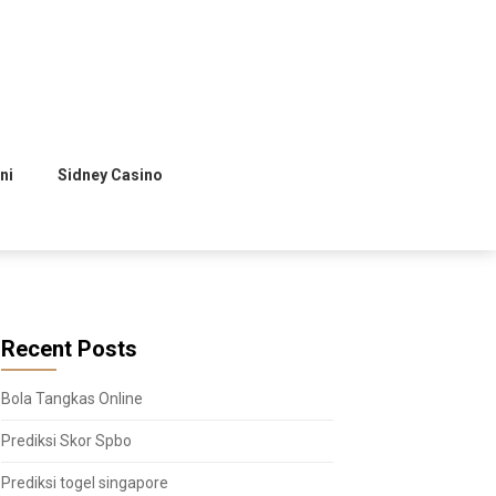
ni
Sidney Casino
Recent Posts
Bola Tangkas Online
Prediksi Skor Spbo
Prediksi togel singapore