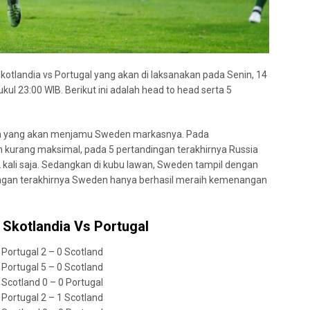
kotlandia vs Portugal yang akan di laksanakan pada Senin, 14
ul 23:00 WIB. Berikut ini adalah head to head serta 5
mah yang akan menjamu Sweden markasnya. Pada
 kurang maksimal, pada 5 pertandingan terakhirnya Russia
kali saja. Sedangkan di kubu lawan, Sweden tampil dengan
ingan terakhirnya Sweden hanya berhasil meraih kemenangan
 Skotlandia Vs Portugal
Portugal 2 – 0 Scotland
Portugal 5 – 0 Scotland
Scotland 0 – 0 Portugal
Portugal 2 – 1 Scotland