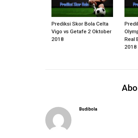
Prediksi Skor Bola Celta
Predi
Vigo vs Getafe 2 Oktober
Olymp
2018
Real 
2018
Abo
Budibola