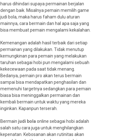
harus dihindari supaya permainan berjalan
dengan baik. Misalnya pemain memilih game
judi bola, maka harus faham dulu aturan
mainnya, cara bermain dan hal apa saja yang
bisa membuat pemain mengalami kekalahan.
Kemenangan adalah hasil terbaik dari setiap
permainan yang dilakukan. Tidak menutup
kemungkinan para pemain yang melakukan
taruhan sebagai hobi pun mengalami sebuah
kekecewaan pada saat tidak menang.
Bedanya, pemain pro akan terus bermain
sampai bisa mendapatkan penghasilan dan
memenuhi targetnya sedangkan para pemain
biasa bisa meninggalkan permainan dan
kembali bermain untuk waktu yang mereka
inginkan. Kapanpun terserah.
Bermain
judi bola
online sebagai hobi adalah
salah satu cara juga untuk menghilangkan
kepenatan. Kebosanan akan rutinitas akan