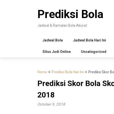
Skip
to
Prediksi Bola
content
Jadwal & Ramalan Bola Akurat
Jadwal Bola
Jadwal Bola Hari Ini
Situs Judi Online
Uncategorized
Home
Prediksi Bola Hari Ini
Prediksi Skor B
Prediksi Skor Bola Sk
2018
October 9, 2018