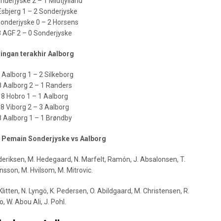
derjyske 2 – 1 Midtjylland
sbjerg 1 – 2 Sonderjyske
onderjyske 0 – 2 Horsens
 AGF 2 – 0 Sonderjyske
ingan terakhir Aalborg
Aalborg 1 – 2 Silkeborg
 Aalborg 2 – 1 Randers
8 Hobro 1 – 1 Aalborg
8 Viborg 2 – 3 Aalborg
 Aalborg 1 – 1 Brøndby
 Pemain Sonderjyske vs Aalborg
ederiksen, M. Hedegaard, N. Marfelt, Ramón, J. Absalonsen, T.
nsson, M. Hvilsom, M. Mitrovic.
 Klitten, N. Lyngö, K. Pedersen, O. Abildgaard, M. Christensen, R.
, W. Abou Ali, J. Pohl.