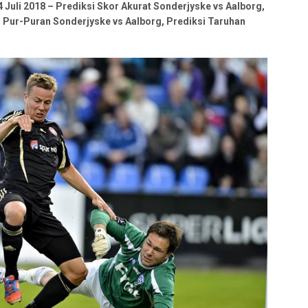
 Juli 2018 – Prediksi Skor Akurat Sonderjyske vs Aalborg,
, Pur-Puran Sonderjyske vs Aalborg, Prediksi Taruhan