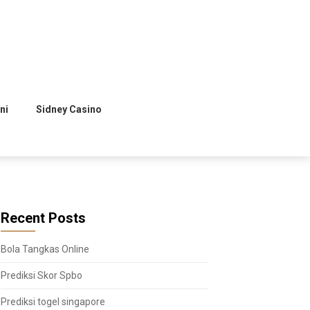
ni
Sidney Casino
Recent Posts
Bola Tangkas Online
Prediksi Skor Spbo
Prediksi togel singapore