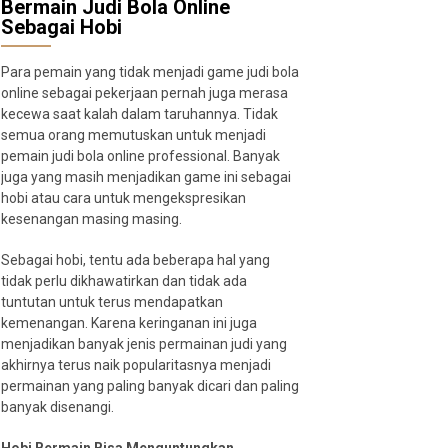
Bermain Judi Bola Online
Sebagai Hobi
Para pemain yang tidak menjadi game judi bola
online sebagai pekerjaan pernah juga merasa
kecewa saat kalah dalam taruhannya. Tidak
semua orang memutuskan untuk menjadi
pemain judi bola online professional. Banyak
juga yang masih menjadikan game ini sebagai
hobi atau cara untuk mengekspresikan
kesenangan masing masing.
Sebagai hobi, tentu ada beberapa hal yang
tidak perlu dikhawatirkan dan tidak ada
tuntutan untuk terus mendapatkan
kemenangan. Karena keringanan ini juga
menjadikan banyak jenis permainan judi yang
akhirnya terus naik popularitasnya menjadi
permainan yang paling banyak dicari dan paling
banyak disenangi.