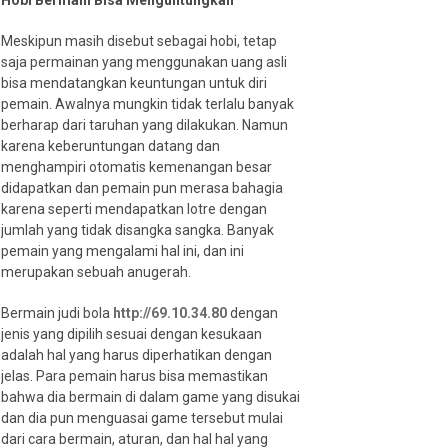
Hobi Bermain Bisa Menguntungkan
Meskipun masih disebut sebagai hobi, tetap
saja permainan yang menggunakan uang asli
bisa mendatangkan keuntungan untuk diri
pemain. Awalnya mungkin tidak terlalu banyak
berharap dari taruhan yang dilakukan. Namun
karena keberuntungan datang dan
menghampiri otomatis kemenangan besar
didapatkan dan pemain pun merasa bahagia
karena seperti mendapatkan lotre dengan
jumlah yang tidak disangka sangka. Banyak
pemain yang mengalami hal ini, dan ini
merupakan sebuah anugerah.
Bermain judi bola
http://69.10.34.80
dengan
jenis yang dipilih sesuai dengan kesukaan
adalah hal yang harus diperhatikan dengan
jelas. Para pemain harus bisa memastikan
bahwa dia bermain di dalam game yang disukai
dan dia pun menguasai game tersebut mulai
dari cara bermain, aturan, dan hal hal yang