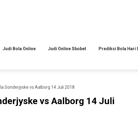
Judi Bola Online
Judi Online Sbobet
Prediksi Bola Hari I
ola Sonderjyske vs Aalborg 14 Juli 2018
nderjyske vs Aalborg 14 Juli