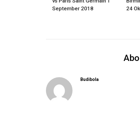
vs Paris Saint Germain 1
Birmi
September 2018
24 Ok
Abo
Budibola