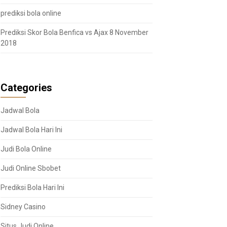
prediksi bola online
Prediksi Skor Bola Benfica vs Ajax 8 November
2018
Categories
Jadwal Bola
Jadwal Bola Hari Ini
Judi Bola Online
Judi Online Sbobet
Prediksi Bola Hari Ini
Sidney Casino
Situs Judi Online