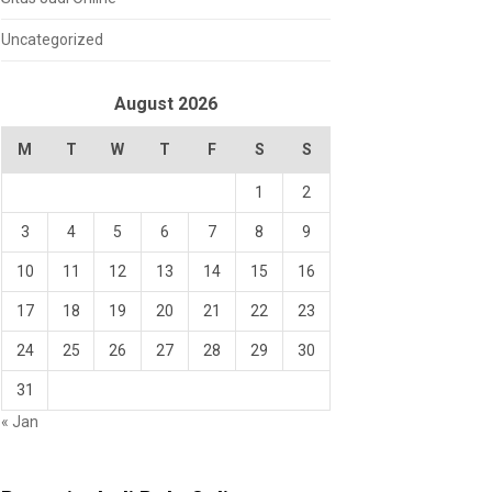
Uncategorized
August 2026
M
T
W
T
F
S
S
1
2
3
4
5
6
7
8
9
10
11
12
13
14
15
16
17
18
19
20
21
22
23
24
25
26
27
28
29
30
31
« Jan