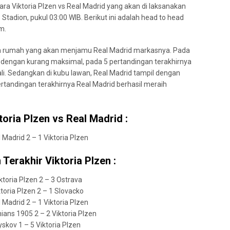
a Viktoria Plzen vs Real Madrid yang akan di laksanakan
adion, pukul 03:00 WIB. Berikut ini adalah head to head
m.
uan rumah yang akan menjamu Real Madrid markasnya. Pada
 dengan kurang maksimal, pada 5 pertandingan terakhirnya
li. Sedangkan di kubu lawan, Real Madrid tampil dengan
ertandingan terakhirnya Real Madrid berhasil meraih
oria Plzen vs Real Madrid :
 Madrid 2 – 1 Viktoria Plzen
Terakhir Viktoria Plzen :
ktoria Plzen 2 – 3 Ostrava
ktoria Plzen 2 – 1 Slovacko
 Madrid 2 – 1 Viktoria Plzen
ans 1905 2 – 2 Viktoria Plzen
yskov 1 – 5 Viktoria Plzen