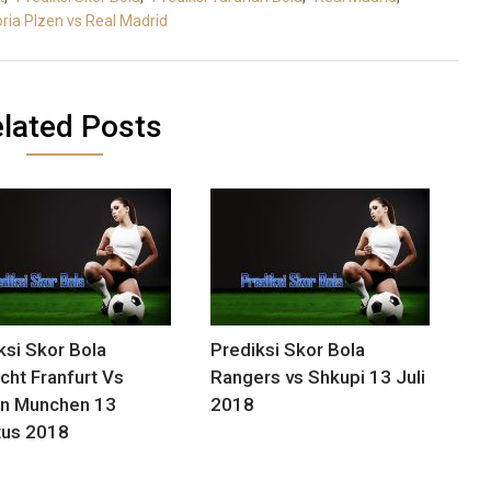
oria Plzen vs Real Madrid
lated Posts
ksi Skor Bola
Prediksi Skor Bola
acht Franfurt Vs
Rangers vs Shkupi 13 Juli
n Munchen 13
2018
tus 2018