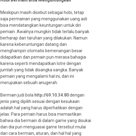
Hobi Bermain Bisa Menguntungkan
Meskipun masih disebut sebagai hobi, tetap
saja permainan yang menggunakan uang asli
bisa mendatangkan keuntungan untuk diri
pemain. Awalnya mungkin tidak terlalu banyak
berharap dari taruhan yang dilakukan. Namun
karena keberuntungan datang dan
menghampiri otomatis kemenangan besar
didapatkan dan pemain pun merasa bahagia
karena seperti mendapatkan lotre dengan
jumlah yang tidak disangka sangka. Banyak
pemain yang mengalami hal ini, dan ini
merupakan sebuah anugerah.
Bermain judi bola
http://69.10.34.80
dengan
jenis yang dipilih sesuai dengan kesukaan
adalah hal yang harus diperhatikan dengan
jelas. Para pemain harus bisa memastikan
bahwa dia bermain di dalam game yang disukai
dan dia pun menguasai game tersebut mulai
dari cara bermain, aturan, dan hal hal yang