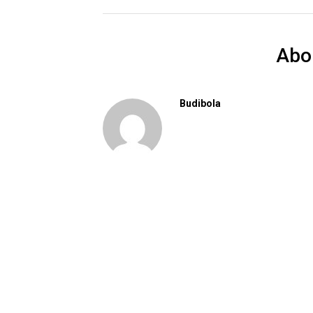
Abo
Budibola