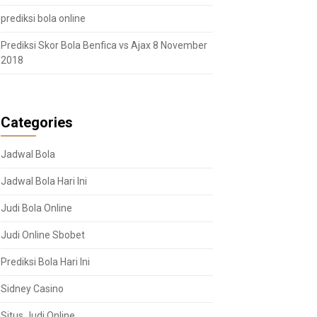
prediksi bola online
Prediksi Skor Bola Benfica vs Ajax 8 November
2018
Categories
Jadwal Bola
Jadwal Bola Hari Ini
Judi Bola Online
Judi Online Sbobet
Prediksi Bola Hari Ini
Sidney Casino
Situs Judi Online