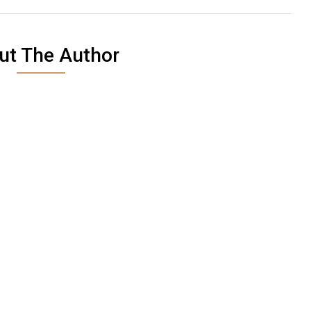
ut The Author