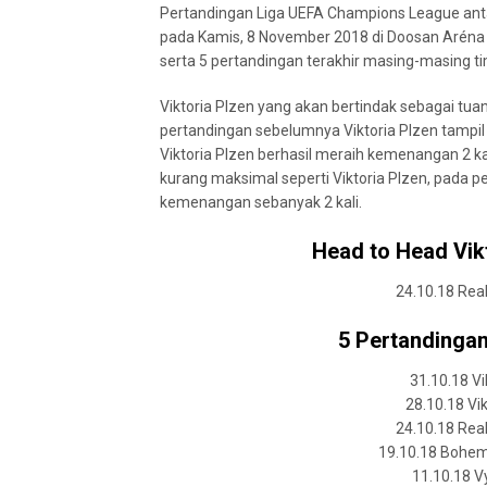
Pertandingan Liga UEFA Champions League antar
pada Kamis, 8 November 2018 di Doosan Aréna St
serta 5 pertandingan terakhir masing-masing ti
Viktoria Plzen yang akan bertindak sebagai t
pertandingan sebelumnya Viktoria Plzen tampil
Viktoria Plzen berhasil meraih kemenangan 2 ka
kurang maksimal seperti Viktoria Plzen, pada p
kemenangan sebanyak 2 kali.
Head to Head Vikt
24.10.18 Real
5 Pertandingan 
31.10.18 Vi
28.10.18 Vi
24.10.18 Real
19.10.18 Bohemi
11.10.18 V