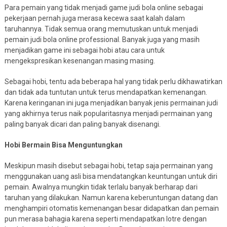
Para pemain yang tidak menjadi game judi bola online sebagai
pekerjaan pernah juga merasa kecewa saat kalah dalam
taruhannya. Tidak semua orang memutuskan untuk menjadi
pemain judi bola online professional. Banyak juga yang masih
menjadikan game ini sebagai hobi atau cara untuk
mengekspresikan kesenangan masing masing.
Sebagai hobi, tentu ada beberapa hal yang tidak perlu dikhawatirkan
dan tidak ada tuntutan untuk terus mendapatkan kemenangan.
Karena keringanan ini juga menjadikan banyak jenis permainan judi
yang akhirnya terus naik popularitasnya menjadi permainan yang
paling banyak dicari dan paling banyak disenangi.
Hobi Bermain Bisa Menguntungkan
Meskipun masih disebut sebagai hobi, tetap saja permainan yang
menggunakan uang asli bisa mendatangkan keuntungan untuk diri
pemain. Awalnya mungkin tidak terlalu banyak berharap dari
taruhan yang dilakukan. Namun karena keberuntungan datang dan
menghampiri otomatis kemenangan besar didapatkan dan pemain
pun merasa bahagia karena seperti mendapatkan lotre dengan