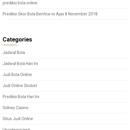
prediksi bola online
Prediksi Skor Bola Benfica vs Ajax 8 November 2018
Categories
Jadwal Bola
Jadwal Bola Hari Ini
Judi Bola Online
Judi Online Sbobet
Prediksi Bola Hari Ini
Sidney Casino
Situs Judi Online
Uncategorized