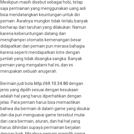
Meskipun masih disebut sebagai hobi, tetap
saja permainan yang menggunakan uang asli
bisa mendatangkan keuntungan untuk diri
pemain. Awalnya mungkin tidak terlalu banyak
berharap dari taruhan yang dilakukan. Namun
karena keberuntungan datang dan
menghampiri otomatis kemenangan besar
didapatkan dan pemain pun merasa bahagia
karena seperti mendapatkan lotre dengan
jumlah yang tidak disangka sangka. Banyak
pemain yang mengalami hal ini, dan ini
merupakan sebuah anugerah.
Bermain judi bola
http://69.10.34.80
dengan
jenis yang dipilih sesuai dengan kesukaan
adalah hal yang harus diperhatikan dengan
jelas. Para pemain harus bisa memastikan
bahwa dia bermain di dalam game yang disukai
dan dia pun menguasai game tersebut mulai
dari cara bermain, aturan, dan hal hal yang
harus dihindari supaya permainan berjalan
dengan baik. Misalnya pemain memilih game