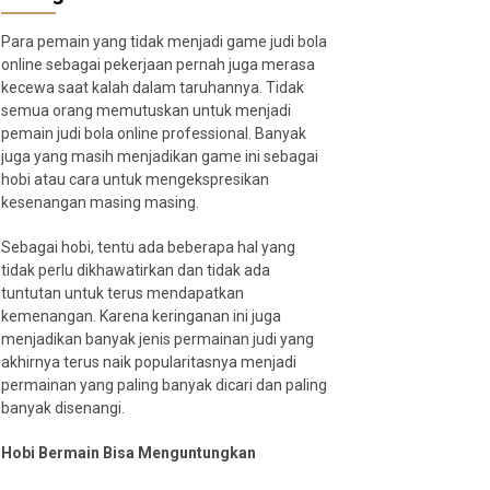
Para pemain yang tidak menjadi game judi bola
online sebagai pekerjaan pernah juga merasa
kecewa saat kalah dalam taruhannya. Tidak
semua orang memutuskan untuk menjadi
pemain judi bola online professional. Banyak
juga yang masih menjadikan game ini sebagai
hobi atau cara untuk mengekspresikan
kesenangan masing masing.
Sebagai hobi, tentu ada beberapa hal yang
tidak perlu dikhawatirkan dan tidak ada
tuntutan untuk terus mendapatkan
kemenangan. Karena keringanan ini juga
menjadikan banyak jenis permainan judi yang
akhirnya terus naik popularitasnya menjadi
permainan yang paling banyak dicari dan paling
banyak disenangi.
Hobi Bermain Bisa Menguntungkan