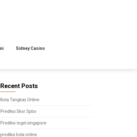
ni
Sidney Casino
Recent Posts
Bola Tangkas Online
Prediksi Skor Spbo
Prediksi togel singapore
prediksi bola online