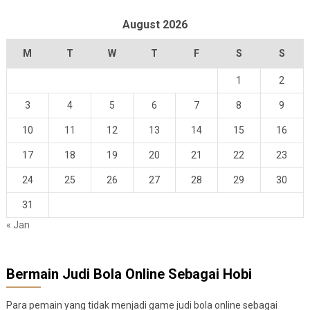
August 2026
M
T
W
T
F
S
S
1
2
3
4
5
6
7
8
9
10
11
12
13
14
15
16
17
18
19
20
21
22
23
24
25
26
27
28
29
30
31
« Jan
Bermain Judi Bola Online Sebagai Hobi
Para pemain yang tidak menjadi game judi bola online sebagai