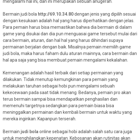
mengalami hal ini, dan ini merupakan sebuah anugerah.
Bermain judi bola
http://69.10.34.80
dengan jenis yang dipilih sesuai
dengan kesukaan adalah hal yang harus diperhatikan dengan jelas.
Para pemain harus bisa memastikan bahwa dia bermain di dalam
game yang disukai dan dia pun menguasai game tersebut mulai dari
cara bermain, aturan, dan hal hal yang harus dihindari supaya
permainan berjalan dengan baik. Misalnya pemain memilih game
judi bola, maka harus faham dulu aturan mainnya, cara bermain dan
hal apa saja yang bisa membuat pemain mengalami kekalahan.
Kemenangan adalah hasil terbaik dari setiap permainan yang
dilakukan. Tidak menutup kemungkinan para pemain yang
melakukan taruhan sebagai hobi pun mengalami sebuah
kekecewaan pada saat tidak menang. Bedanya, pemain pro akan
terus bermain sampai bisa mendapatkan penghasilan dan
memenuhi targetnya sedangkan para pemain biasa bisa
meninggalkan permainan dan kembali bermain untuk waktu yang
mereka inginkan. Kapanpun terserah.
Bermain
judi bola
online sebagai hobi adalah salah satu cara juga
untuk menghilangkan kepenatan. Kebosanan akan rutinitas akan