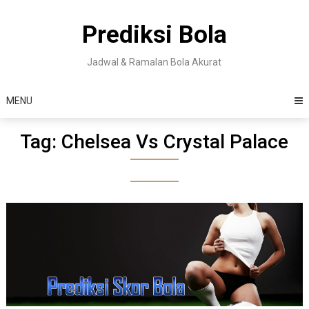
Skip
to
Prediksi Bola
content
Jadwal & Ramalan Bola Akurat
MENU
Tag:
Chelsea Vs Crystal Palace