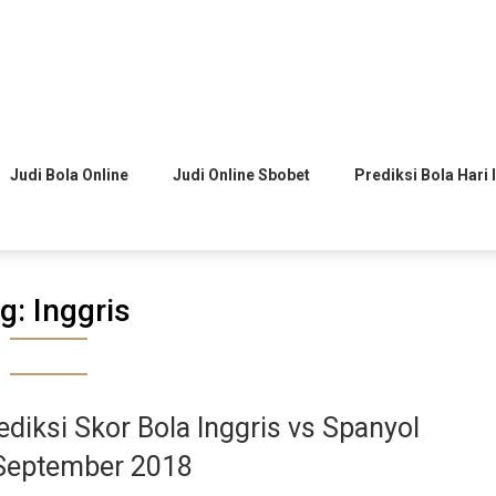
Judi Bola Online
Judi Online Sbobet
Prediksi Bola Hari I
g:
Inggris
ediksi Skor Bola Inggris vs Spanyol
September 2018