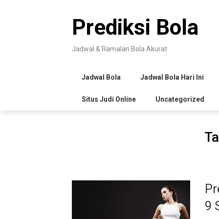
Skip
to
Prediksi Bola
content
Jadwal & Ramalan Bola Akurat
Jadwal Bola
Jadwal Bola Hari Ini
Situs Judi Online
Uncategorized
Ta
Pr
9 