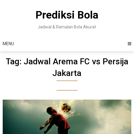
Skip
to
Prediksi Bola
content
Jadwal & Ramalan Bola Akurat
MENU
Tag:
Jadwal Arema FC vs Persija
Jakarta