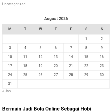
Uncategorized
August 2026
M
T
W
T
F
S
S
1
2
3
4
5
6
7
8
9
10
11
12
13
14
15
16
17
18
19
20
21
22
23
24
25
26
27
28
29
30
31
« Jan
Bermain Judi Bola Online Sebagai Hobi