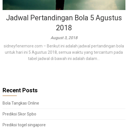
Jadwal Pertandingan Bola 5 Agustus
2018
August 3, 2018
sidneyfenemore.com – Berikut ini adalah jadwal pertandingan bola
untuk hari ini 5 Agustus 2018, semua waktu yang tercantum pada
tabel jadwal di bawah ini adalah dalam...
Recent Posts
Bola Tangkas Online
Prediksi Skor Spbo
Prediksi togel singapore