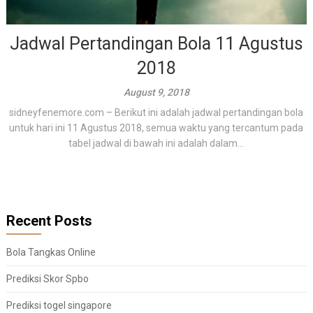
Jadwal Pertandingan Bola 11 Agustus
2018
August 9, 2018
sidneyfenemore.com – Berikut ini adalah jadwal pertandingan bola
untuk hari ini 11 Agustus 2018, semua waktu yang tercantum pada
tabel jadwal di bawah ini adalah dalam...
Recent Posts
Bola Tangkas Online
Prediksi Skor Spbo
Prediksi togel singapore