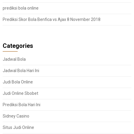
prediksi bola online
Prediksi Skor Bola Benfica vs Ajax 8 November 2018
Categories
Jadwal Bola
Jadwal Bola Hari Ini
Judi Bola Online
Judi Online Sbobet
Prediksi Bola Hari Ini
Sidney Casino
Situs Judi Online