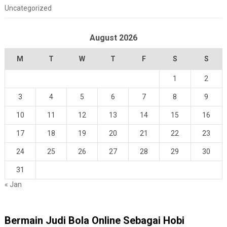
Uncategorized
August 2026
M
T
W
T
F
S
S
1
2
3
4
5
6
7
8
9
10
11
12
13
14
15
16
17
18
19
20
21
22
23
24
25
26
27
28
29
30
31
« Jan
Bermain Judi Bola Online Sebagai Hobi