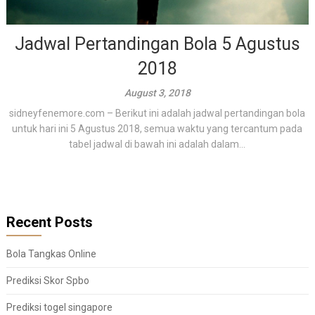
Jadwal Pertandingan Bola 5 Agustus
2018
August 3, 2018
sidneyfenemore.com – Berikut ini adalah jadwal pertandingan bola
untuk hari ini 5 Agustus 2018, semua waktu yang tercantum pada
tabel jadwal di bawah ini adalah dalam...
Recent Posts
Bola Tangkas Online
Prediksi Skor Spbo
Prediksi togel singapore