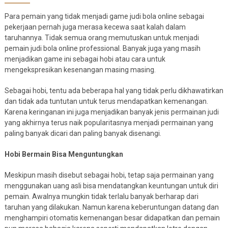
Para pemain yang tidak menjadi game judi bola online sebagai
pekerjaan pernah juga merasa kecewa saat kalah dalam
taruhannya. Tidak semua orang memutuskan untuk menjadi
pemain judi bola online professional. Banyak juga yang masih
menjadikan game ini sebagai hobi atau cara untuk
mengekspresikan kesenangan masing masing.
Sebagai hobi, tentu ada beberapa hal yang tidak perlu dikhawatirkan
dan tidak ada tuntutan untuk terus mendapatkan kemenangan.
Karena keringanan ini juga menjadikan banyak jenis permainan judi
yang akhirnya terus naik popularitasnya menjadi permainan yang
paling banyak dicari dan paling banyak disenangi.
Hobi Bermain Bisa Menguntungkan
Meskipun masih disebut sebagai hobi, tetap saja permainan yang
menggunakan uang asli bisa mendatangkan keuntungan untuk diri
pemain. Awalnya mungkin tidak terlalu banyak berharap dari
taruhan yang dilakukan. Namun karena keberuntungan datang dan
menghampiri otomatis kemenangan besar didapatkan dan pemain