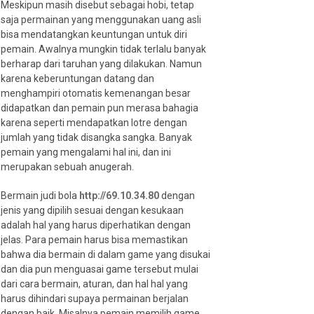
Meskipun masih disebut sebagai hobi, tetap
saja permainan yang menggunakan uang asli
bisa mendatangkan keuntungan untuk diri
pemain. Awalnya mungkin tidak terlalu banyak
berharap dari taruhan yang dilakukan. Namun
karena keberuntungan datang dan
menghampiri otomatis kemenangan besar
didapatkan dan pemain pun merasa bahagia
karena seperti mendapatkan lotre dengan
jumlah yang tidak disangka sangka. Banyak
pemain yang mengalami hal ini, dan ini
merupakan sebuah anugerah.
Bermain judi bola
http://69.10.34.80
dengan
jenis yang dipilih sesuai dengan kesukaan
adalah hal yang harus diperhatikan dengan
jelas. Para pemain harus bisa memastikan
bahwa dia bermain di dalam game yang disukai
dan dia pun menguasai game tersebut mulai
dari cara bermain, aturan, dan hal hal yang
harus dihindari supaya permainan berjalan
dengan baik. Misalnya pemain memilih game