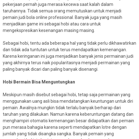
pekerjaan pernah juga merasa kecewa saat kalah dalam
taruhannya. Tidak semua orang memutuskan untuk menjadi
pemain judi bola online professional. Banyak juga yang masih
menjadikan game ini sebagai hobi atau cara untuk
mengekspresikan kesenangan masing masing.
Sebagai hobi, tentu ada beberapa hal yang tidak perlu dikhawatirkan
dan tidak ada tuntutan untuk terus mendapatkan kemenangan.
Karena keringanan ini juga menjadikan banyak jenis permainan judi
yang akhirnya terus naik popularitasnya menjadi permainan yang
paling banyak dicari dan paling banyak disenangi.
Hobi Bermain Bisa Menguntungkan
Meskipun masih disebut sebagai hobi, tetap saja permainan yang
menggunakan uang asli bisa mendatangkan keuntungan untuk diri
pemain. Awalnya mungkin tidak terlalu banyak berharap dari
taruhan yang dilakukan. Namun karena keberuntungan datang dan
menghampiri otomatis kemenangan besar didapatkan dan pemain
pun merasa bahagia karena seperti mendapatkan lotre dengan
jumlah yang tidak disangka sangka. Banyak pemain yang