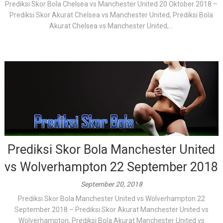
Prediksi Skor Bola Chelsea vs Manchester United 20 Oktober 2018 –
Prediksi Skor Akurat Chelsea vs Manchester United, Prediksi Bola
Akurat Chelsea vs Manchester United,...
Prediksi Skor Bola Manchester United
vs Wolverhampton 22 September 2018
September 20, 2018
Prediksi Skor Bola Manchester United vs Wolverhampton 22
September 2018 – Prediksi Skor Akurat Manchester United vs
Wolverhampton, Prediksi Bola Akurat Manchester United vs