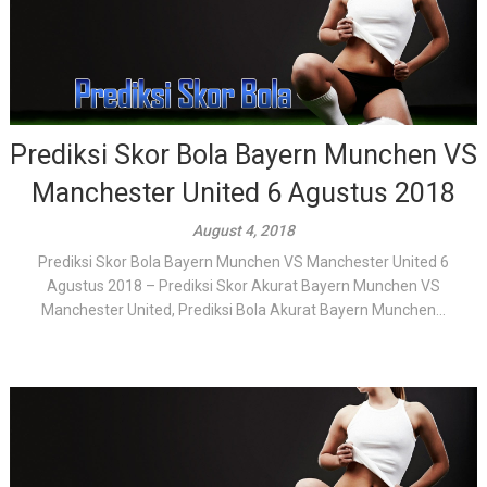
Prediksi Skor Bola Bayern Munchen VS
Manchester United 6 Agustus 2018
August 4, 2018
Prediksi Skor Bola Bayern Munchen VS Manchester United 6
Agustus 2018 – Prediksi Skor Akurat Bayern Munchen VS
Manchester United, Prediksi Bola Akurat Bayern Munchen...