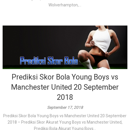
Wolverhampton,...
Prediksi Skor Bola Young Boys vs
Manchester United 20 September
2018
September 17, 2018
Prediksi Skor Bola Young Boys vs Manchester United 20 September
2018 – Prediksi Skor Akurat Young Boys vs Manchester United,
Prediksi Bola Akurat Young Boys...