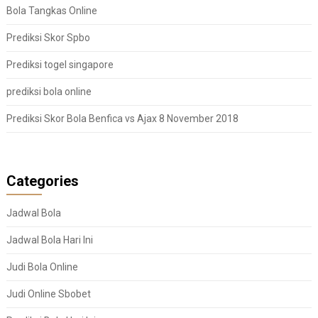
Bola Tangkas Online
Prediksi Skor Spbo
Prediksi togel singapore
prediksi bola online
Prediksi Skor Bola Benfica vs Ajax 8 November 2018
Categories
Jadwal Bola
Jadwal Bola Hari Ini
Judi Bola Online
Judi Online Sbobet