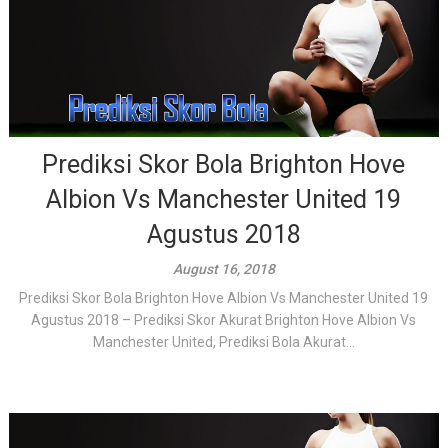
Prediksi Skor Bola Brighton Hove
Albion Vs Manchester United 19
Agustus 2018
August 16, 2018
Prediksi Skor Bola Brighton Hove Albion Vs Manchester United 19
Agustus 2018 – Prediksi Skor Akurat Brighton Hove Albion Vs
Manchester United, Prediksi Bola Akurat...