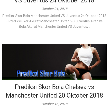
VS Juventus 24 Oktober 2018
October 21, 2018
Prediksi Skor Bola Manchester United VS Juventus 24 Oktober 2018
– Prediksi Skor Akurat Manchester United VS Juventus, Prediksi
Bola Akurat Manchester United VS Juventus,...
Prediksi Skor Bola Chelsea vs
Manchester United 20 Oktober 2018
October 16, 2018