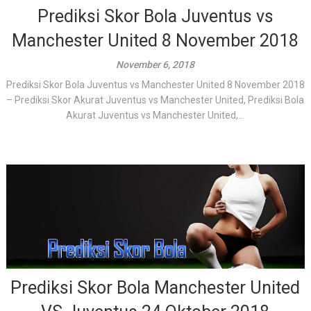
Prediksi Skor Bola Juventus vs
Manchester United 8 November 2018
November 6, 2018
Prediksi Skor Bola Juventus vs Manchester United 8 November 2018
– Prediksi Skor Akurat Juventus vs Manchester United, Prediksi Bola
Akurat Juventus vs Manchester United,...
Prediksi Skor Bola Manchester United