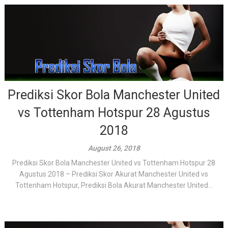
Prediksi Skor Bola Manchester United
vs Tottenham Hotspur 28 Agustus
2018
August 26, 2018
Prediksi Skor Bola Manchester United vs Tottenham Hotspur 28
Agustus 2018 – Prediksi Skor Akurat Manchester United vs
Tottenham Hotspur, Prediksi Bola Akurat Manchester United...