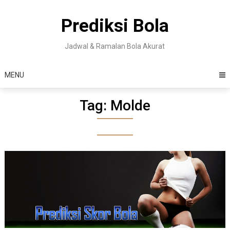
Skip
to
Prediksi Bola
content
Jadwal & Ramalan Bola Akurat
MENU
Tag:
Molde