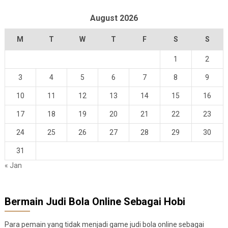
August 2026
M
T
W
T
F
S
S
1
2
3
4
5
6
7
8
9
10
11
12
13
14
15
16
17
18
19
20
21
22
23
24
25
26
27
28
29
30
31
« Jan
Bermain Judi Bola Online Sebagai Hobi
Para pemain yang tidak menjadi game judi bola online sebagai