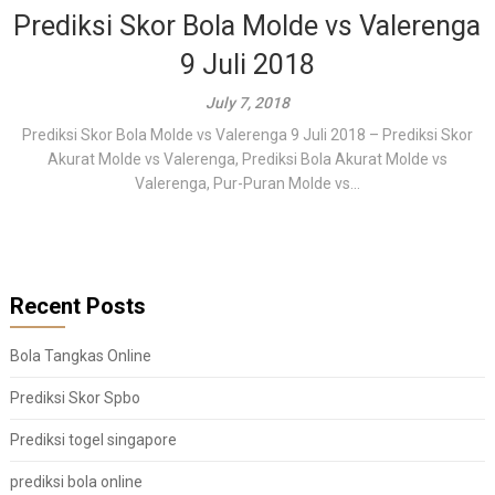
Prediksi Skor Bola Molde vs Valerenga
9 Juli 2018
July 7, 2018
Prediksi Skor Bola Molde vs Valerenga 9 Juli 2018 – Prediksi Skor
Akurat Molde vs Valerenga, Prediksi Bola Akurat Molde vs
Valerenga, Pur-Puran Molde vs...
Recent Posts
Bola Tangkas Online
Prediksi Skor Spbo
Prediksi togel singapore
prediksi bola online