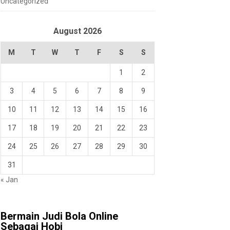
Uncategorized
August 2026
M
T
W
T
F
S
S
1
2
3
4
5
6
7
8
9
10
11
12
13
14
15
16
17
18
19
20
21
22
23
24
25
26
27
28
29
30
31
« Jan
Bermain Judi Bola Online
Sebagai Hobi