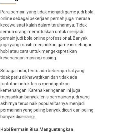
Para pemain yang tidak menjadi game judi bola
online sebagai pekerjaan pernah juga merasa
kecewa saat kalah dalam taruhannya. Tidak
semua orang memutuskan untuk menjadi
pemain judi bola online professional. Banyak
juga yang masih menjadikan game ini sebagai
hobi atau cara untuk mengekspresikan
kesenangan masing masing.
Sebagai hobi, tentu ada beberapa hal yang
tidak perlu dikhawatirkan dan tidak ada
tuntutan untuk terus mendapatkan
kemenangan. Karena keringanan ini juga
menjadikan banyak jenis permainan judi yang
akhirnya terus naik popularitasnya menjadi
permainan yang paling banyak dicari dan paling
banyak disenangi.
Hobi Bermain Bisa Menguntungkan