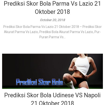
Prediksi Skor Bola Parma Vs Lazio 21
Oktober 2018
October 20, 2018
Prediksi Skor Bola Parma Vs Lazio 21 Oktober 2018 – Prediksi Skor
Akurat Parma Vs Lazio, Prediksi Bola Akurat Parma Vs Lazio, Pur-
Puran Parma Vs...
Prediksi Skor Bola Udinese VS Napoli
21 Oktober 2018