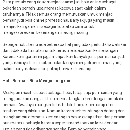
Para pemain yang tidak menjadi game judi bola online sebagai
pekerjaan pernah juga merasa kecewa saat kalah dalam
taruhannya. Tidak semua orang memutuskan untuk menjadi
pemain judi bola online professional. Banyak juga yang masih
menjadikan game ini sebagai hobi atau cara untuk
mengekspresikan kesenangan masing masing.
Sebagai hobi, tentu ada beberapa hal yang tidak perlu dikhawatirkan
dan tidak ada tuntutan untuk terus mendapatkan kemenangan.
Karena keringanan ini juga menjadikan banyak jenis permainan judi
yang akhirnya terus naik popularitasnya menjadi permainan yang
paling banyak dicari dan paling banyak disenangi.
Hobi Bermain Bisa Menguntungkan
Meskipun masih disebut sebagai hobi, tetap saja permainan yang
menggunakan uang asli bisa mendatangkan keuntungan untuk diri
pemain. Awalnya mungkin tidak terlalu banyak berharap dari
taruhan yang dilakukan. Namun karena keberuntungan datang dan
menghampiri otomatis kemenangan besar didapatkan dan pemain
pun merasa bahagia karena seperti mendapatkan lotre dengan
jumlah yang tidak disangka sangka. Banyak pemain yang