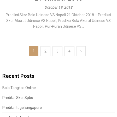
October 19, 2018
Prediksi Skor Bola Udinese VS Napoli 21 Oktober 2018 – Prediksi
Skor Akurat Udinese VS Napoli, Prediksi Bola Akurat Udinese VS
Napoli, Pur-Puran Udinese VS...
Posts
1
2
3
4
navigation
Recent Posts
Bola Tangkas Online
Prediksi Skor Spbo
Prediksi togel singapore