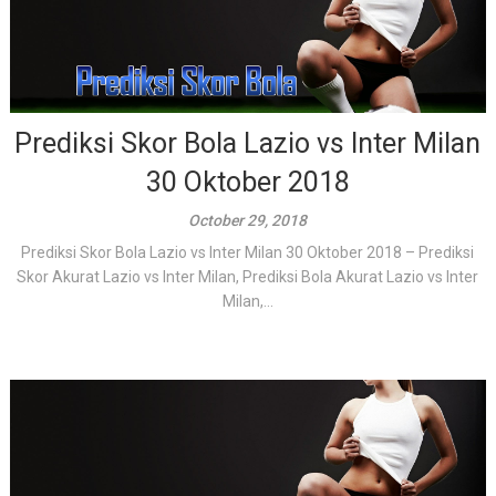
Prediksi Skor Bola Lazio vs Inter Milan
30 Oktober 2018
October 29, 2018
Prediksi Skor Bola Lazio vs Inter Milan 30 Oktober 2018 – Prediksi
Skor Akurat Lazio vs Inter Milan, Prediksi Bola Akurat Lazio vs Inter
Milan,...