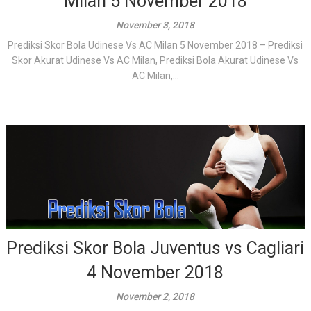
Milan 5 November 2018
November 3, 2018
Prediksi Skor Bola Udinese Vs AC Milan 5 November 2018 – Prediksi
Skor Akurat Udinese Vs AC Milan, Prediksi Bola Akurat Udinese Vs
AC Milan,...
Prediksi Skor Bola Juventus vs Cagliari
4 November 2018
November 2, 2018