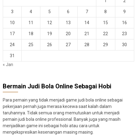
1
2
3
4
5
6
7
8
9
10
11
12
13
14
15
16
17
18
19
20
21
22
23
24
25
26
27
28
29
30
31
« Jan
Bermain Judi Bola Online Sebagai Hobi
Para pemain yang tidak menjadi game judi bola online sebagai
pekerjaan pernah juga merasa kecewa saat kalah dalam
taruhannya. Tidak semua orang memutuskan untuk menjadi
pemain judi bola online professional. Banyak juga yang masih
menjadikan game ini sebagai hobi atau cara untuk
mengekspresikan kesenangan masing masing.