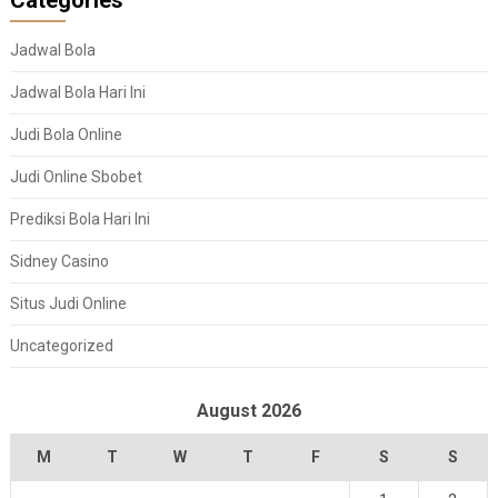
Categories
Jadwal Bola
Jadwal Bola Hari Ini
Judi Bola Online
Judi Online Sbobet
Prediksi Bola Hari Ini
Sidney Casino
Situs Judi Online
Uncategorized
August 2026
M
T
W
T
F
S
S