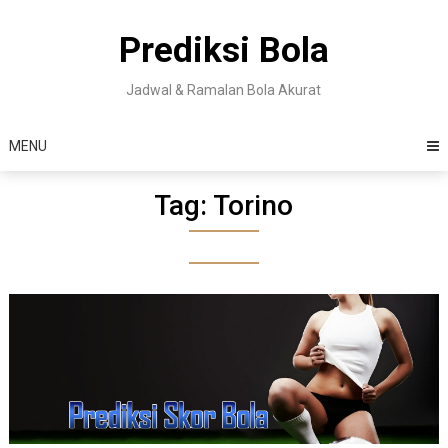
Skip
to
Prediksi Bola
content
Jadwal & Ramalan Bola Akurat
MENU
Tag:
Torino