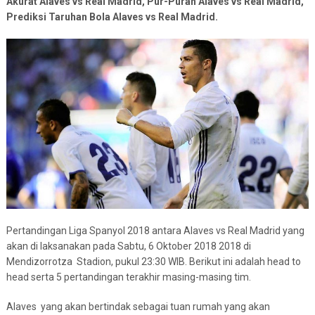
Akurat
Alaves
vs
Real Madrid
, Pur-Puran
Alaves
vs
Real Madrid
,
Prediksi Taruhan Bola
Alaves
vs
Real Madrid
.
Pertandingan Liga Spanyol 2018 antara
Alaves
vs
Real Madrid
yang
akan di laksanakan pada Sabtu, 6 Oktober 2018 2018 di
Mendizorrotza Stadion, pukul 23:30 WIB. Berikut ini adalah head to
head serta 5 pertandingan terakhir masing-masing tim.
Alaves
yang akan bertindak sebagai tuan rumah yang akan