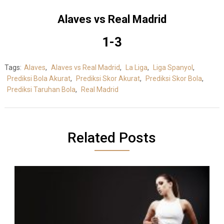
Alaves
vs
Real Madrid
1-3
Tags:
Alaves
,
Alaves vs Real Madrid
,
La Liga
,
Liga Spanyol
,
Prediksi Bola Akurat
,
Prediksi Skor Akurat
,
Prediksi Skor Bola
,
Prediksi Taruhan Bola
,
Real Madrid
Related Posts