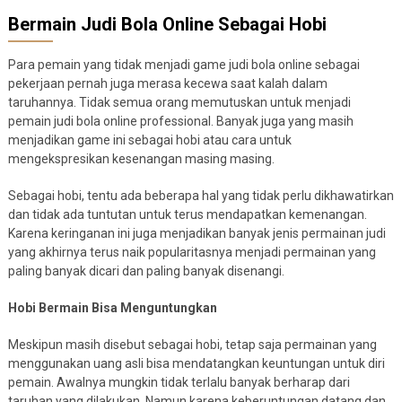
Bermain Judi Bola Online Sebagai Hobi
Para pemain yang tidak menjadi game judi bola online sebagai
pekerjaan pernah juga merasa kecewa saat kalah dalam
taruhannya. Tidak semua orang memutuskan untuk menjadi
pemain judi bola online professional. Banyak juga yang masih
menjadikan game ini sebagai hobi atau cara untuk
mengekspresikan kesenangan masing masing.
Sebagai hobi, tentu ada beberapa hal yang tidak perlu dikhawatirkan
dan tidak ada tuntutan untuk terus mendapatkan kemenangan.
Karena keringanan ini juga menjadikan banyak jenis permainan judi
yang akhirnya terus naik popularitasnya menjadi permainan yang
paling banyak dicari dan paling banyak disenangi.
Hobi Bermain Bisa Menguntungkan
Meskipun masih disebut sebagai hobi, tetap saja permainan yang
menggunakan uang asli bisa mendatangkan keuntungan untuk diri
pemain. Awalnya mungkin tidak terlalu banyak berharap dari
taruhan yang dilakukan. Namun karena keberuntungan datang dan