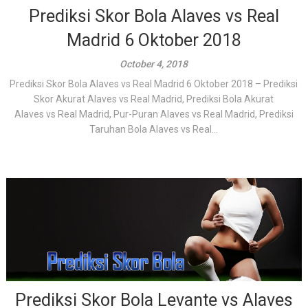
Prediksi Skor Bola Alaves vs Real
Madrid 6 Oktober 2018
October 4, 2018
Prediksi Skor Bola Alaves vs Real Madrid 6 Oktober 2018 – Prediksi
Skor Akurat Alaves vs Real Madrid, Prediksi Bola Akurat
Alaves vs Real Madrid, Pur-Puran Alaves vs Real Madrid, Prediksi
Taruhan Bola Alaves vs Real...
Prediksi Skor Bola Levante vs Alaves