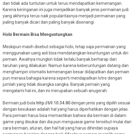
dan tidak ada tuntutan untuk terus mendapatkan kemenangan.
Karena keringanan ini juga menjadikan banyak jenis permainan judi
yang akhirnya terus naik popularitasnya menjadi permainan yang
paling banyak dicari dan paling banyak disenangi.
Hobi Bermain Bisa Menguntungkan
Meskipun masih disebut sebagai hobi, tetap saja permainan yang
menggunakan uang asli bisa mendatangkan keuntungan untuk diri
pemain. Awalnya mungkin tidak terlalu banyak berharap dari
taruhan yang dilakukan. Namun karena keberuntungan datang dan
menghampiri otomatis kemenangan besar didapatkan dan pemain
pun merasa bahagia karena seperti mendapatkan lotre dengan
jumlah yang tidak disangka sangka. Banyak pemain yang
mengalami hal ini, dan ini merupakan sebuah anugerah.
Bermain judi bola
http://69.10.34.80
dengan jenis yang dipilih sesuai
dengan kesukaan adalah hal yang harus diperhatikan dengan jelas.
Para pemain harus bisa memastikan bahwa dia bermain di dalam
game yang disukai dan dia pun menguasai game tersebut mulai dari
cara bermain, aturan, dan hal hal yang harus dihindari supaya