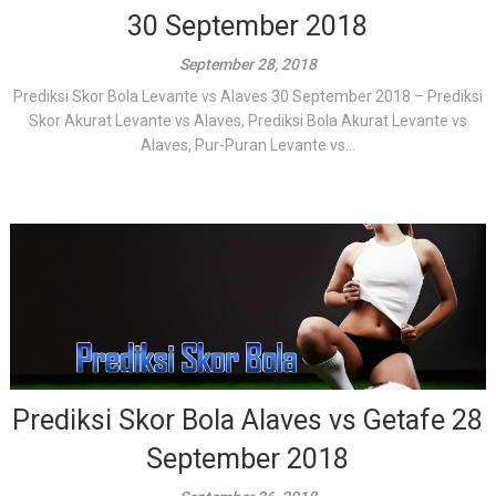
30 September 2018
September 28, 2018
Prediksi Skor Bola Levante vs Alaves 30 September 2018 – Prediksi
Skor Akurat Levante vs Alaves, Prediksi Bola Akurat Levante vs
Alaves, Pur-Puran Levante vs...
Prediksi Skor Bola Alaves vs Getafe 28
September 2018