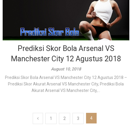
Prediksi Skor Bola Arsenal VS
Manchester City 12 Agustus 2018
August 10, 2018
Prediksi Skor Bola Arsenal VS Manchester City 12 Agustus 2018 –
Prediksi Skor Akurat Arsenal VS Manchester City, Prediksi Bola
Akurat Arsenal VS Manchester City,...
Posts
4
1
2
3
navigation