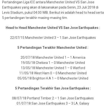
Pertandingan Liga ICC antara Manchester United VS San Jose
Earthquakes yang akan di laksanakan pada Senin, 23 Juli 2018 di
Levis Stadium, pukul 04:00 WIB. Berikut ini adalah head to head serta
5 pertandingan terakhir masing-masing tim.
Head to Head Manchester United VS San Jose Earthquakes :
22/07/15 Manchester United 3 – 1 San Jose Earthquakes
5 Pertandingan Terakhir Manchester United :
20/07/18 Manchester United 1 – 1 America
19/05/18 Chelsea 1 – 0 Manchester United
13/05/18 Manchester United 1 – 0 Watford
11/05/18 West Ham 0 – 0 Manchester United
05/05/18 Brighton H.A 1 – 0 Manchester United
5 Pertandingan Terakhir San Jose Earthquakes :
08/07/18 Portland Timber 2 – 1 San Jose Earthquakes
01/07/18 San Jose Earthquakes 3 – 3 LA. Galaxy